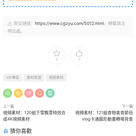
原文鏈接：
https://www.cgzyu.com/5012.html
，轉載請注
明出處。
0
0
VIP專區
素材資源
視頻素材
上一篇
下一篇
視頻素材：120組下雪飄雪特效合
視頻素材：121組食物美食節目
成4K視頻素材
vlog卡通圖形動畫轉場背景
猜你喜歡