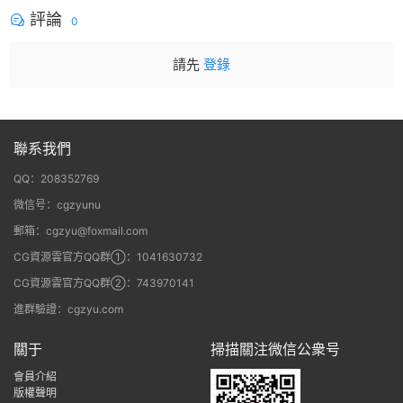
評論
0
請先
登錄
聯系我們
QQ：208352769
微信号：cgzyunu
郵箱：cgzyu@foxmail.com
CG資源雲官方QQ群①：1041630732
CG資源雲官方QQ群②：743970141
進群驗證：cgzyu.com
關于
掃描關注微信公衆号
會員介紹
版權聲明