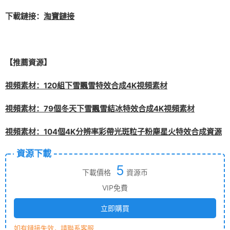
下載鏈接：
淘寶鏈接
【推薦資源】
視頻素材：120組下雪飄雪特效合成4K視頻素材
視頻素材：79個冬天下雪飄雪結冰特效合成4K視頻素材
視頻素材：104個4K分辨率彩帶光斑粒子粉塵星火特效合成資源
資源下載
5
下載價格
資源币
VIP免費
立即購買
如有鏈接失效，請聯系客服