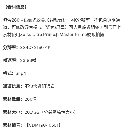
【素材信息】
包含260個鏡頭光效疊加視頻素材，4K分辨率，不包含透明通
道，可修改混合模式（濾色/屏幕）可去黑底透明疊加到畫面上，
素材使用Zeiss Ultra Prime和Master Prime鏡頭拍攝.
分辨率：
3840×2160 4K
幀速率
：23.98幀
格式：
.mp4
通道信息：
不包含透明通道
素材數量：
260個
素材大小：
20.7GB（分卷壓縮包大小）
素材編号
：【VDM19040601】