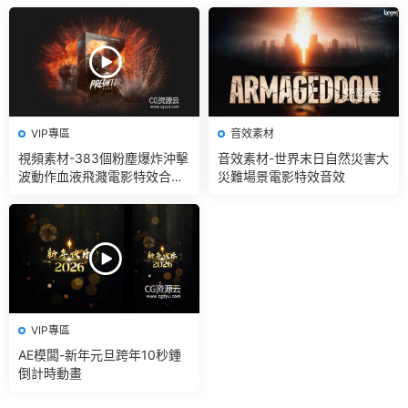
VIP專區
音效素材
視頻素材-383個粉塵爆炸沖擊
音效素材-世界末日自然災害大
波動作血液飛濺電影特效合成
災難場景電影特效音效
素材
VIP專區
AE模闆-新年元旦跨年10秒鍾
倒計時動畫