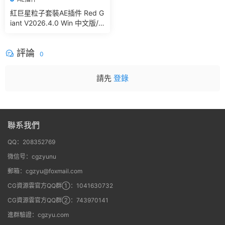
紅巨星粒子套裝AE插件 Red G
iant V2026.4.0 Win 中文版/
英文版 集成了Trapcode + Ma
gic Bullet + VFX Suit
評論
0
請先
登錄
聯系我們
QQ：208352769
微信号：cgzyunu
郵箱：cgzyu@foxmail.com
CG資源雲官方QQ群①：1041630732
CG資源雲官方QQ群②：743970141
進群驗證：cgzyu.com