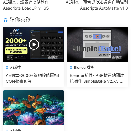
AE腳本：讀表進度條制作
AE腳本：預合成RGB通道自動識别
Aescripts LoadUP v1.65
Aescripts AutoMatte v1.0
猜你喜歡
AE腳本
Blender插件
AE腳本-2000+簡約線條圖标I
Blender插件- PBR材質貼圖烘
CON動畫預設
焙插件 SimpleBake V2.7.5 –
Simple Pbr And Other Bakin
g In Blender
AE插件