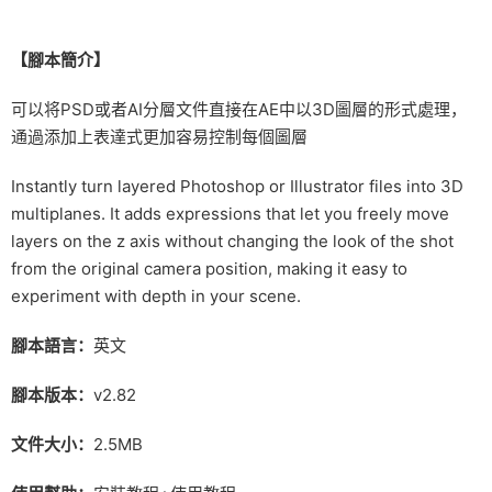
【腳本簡介】
可以将PSD或者AI分層文件直接在AE中以3D圖層的形式處理，
通過添加上表達式更加容易控制每個圖層
Instantly turn layered Photoshop or Illustrator files into 3D
multiplanes. It adds expressions that let you freely move
layers on the z axis without changing the look of the shot
from the original camera position, making it easy to
experiment with depth in your scene.
腳本語言：
英文
腳本版本：
v2.82
文件大小：
2.5MB