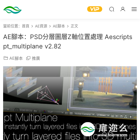
當前位置：
首頁
AE資源
AE腳本
正文
AE腳本：PSD分層圖層Z軸位置處理 Aescripts
pt_multiplane v2.82
AE腳本
推廣