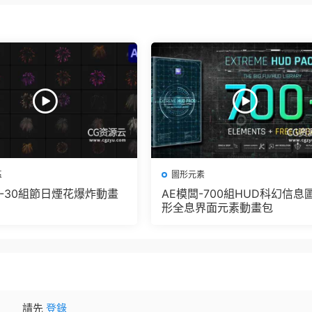
區
圖形元素
闆-30組節日煙花爆炸動畫
AE模闆-700組HUD科幻信息
形全息界面元素動畫包
請先
登錄