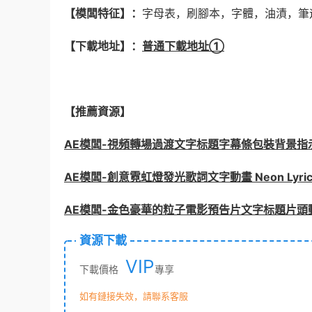
【模闆特征】：
字母表，刷腳本，字體，油漬，筆
【下載地址】：
普通下載地址①
【推薦資源】
AE模闆-視頻轉場過渡文字标題字幕條包裝背景指
AE模闆-創意霓虹燈發光歌詞文字動畫 Neon Lyrics 
AE模闆-金色豪華的粒子電影預告片文字标題片頭
資源下載
VIP
下載價格
專享
如有鏈接失效，請聯系客服