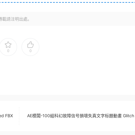
轉載請注明出處。
0
0
ed FBX
AE模闆-100組科幻故障信号損壞失真文字标題動畫 Glitch Ti