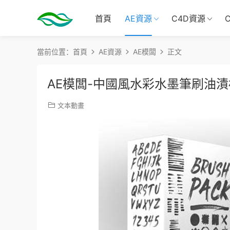
首頁
AE資源
C4D資源
當前位置：
首頁
AE資源
AE模闆
正文
AE模闆-中國風水彩水墨筆刷油漬标
文本動畫