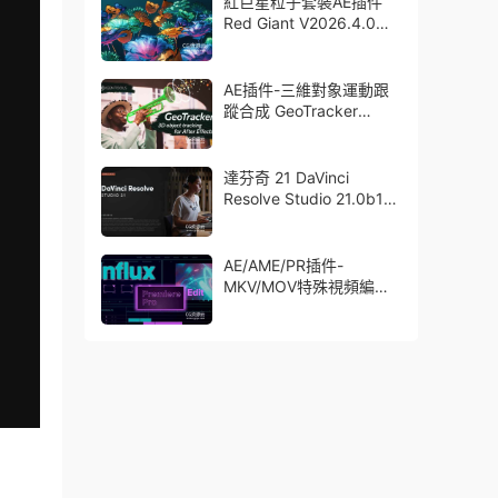
紅巨星粒子套裝AE插件
Red Giant V2026.4.0
Win 中文版/英文版 集成
了Trapcode + Magic
Bullet + VFX Suit
AE插件-三維對象運動跟
蹤合成 GeoTracker
2026.1.0 Win
達芬奇 21 DaVinci
Resolve Studio 21.0b1
測試版Win/Mac
AE/AME/PR插件-
MKV/MOV特殊視頻編碼
格式素材直接導入
Aescript Influx V1.6.1
Win/Mac