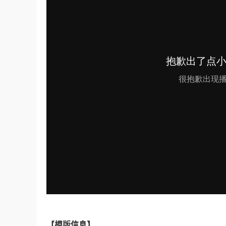
【
模版信息】