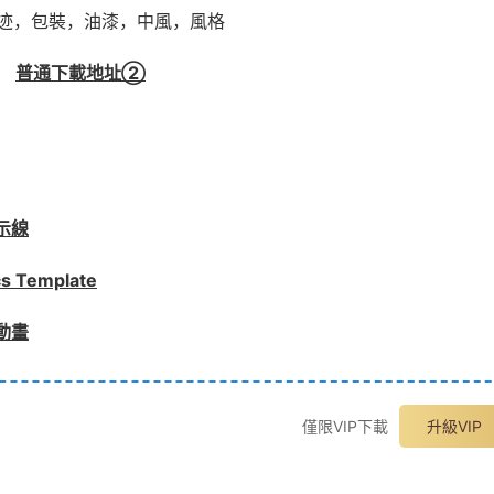
迹，包裝，油漆，中風，風格
普通下載地址②
示線
Template
動畫
僅限VIP下載
升級VIP