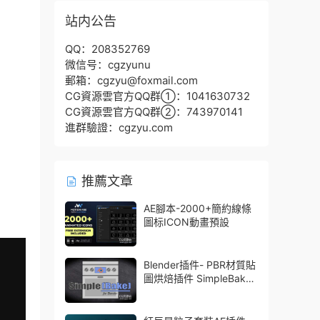
站内公告
QQ：208352769
微信号：cgzyunu
郵箱：cgzyu@foxmail.com
CG資源雲官方QQ群①：1041630732
CG資源雲官方QQ群②：743970141
進群驗證：cgzyu.com
推薦文章
AE腳本-2000+簡約線條
圖标ICON動畫預設
Blender插件- PBR材質貼
圖烘焙插件 SimpleBake
V2.7.5 – Simple Pbr And
Other Baking In Blender