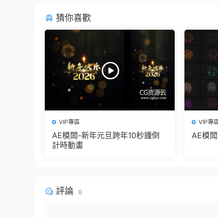
猜你喜歡
VIP專區
VIP專
AE模闆-新年元旦跨年10秒鍾倒
AE模
計時動畫
評論
0