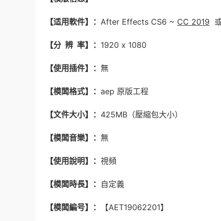
【适用軟件】：
After Effects CS6 ~
CC 2019
或
【分 辨 率】：
1920 x 1080
【使用插件】：
無
【模闆格式】：
aep 原版工程
【文件大小】：
425MB（壓縮包大小）
【模闆音樂】：
無
【使用說明】：
視頻
【模闆時長】：
自定義
【模闆編号】：
【AET19062201】