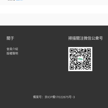
關于
掃描關注微信公衆号
會員介紹
版權聲明
備案号：京ICP備17022675号-3