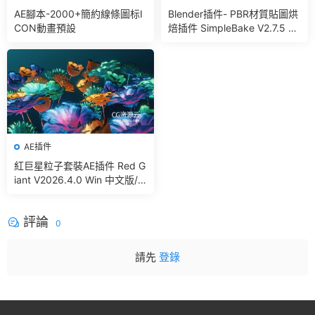
AE腳本-2000+簡約線條圖标I
Blender插件- PBR材質貼圖烘
CON動畫預設
焙插件 SimpleBake V2.7.5 –
Simple Pbr And Other Bakin
g In Blender
AE插件
紅巨星粒子套裝AE插件 Red G
iant V2026.4.0 Win 中文版/
英文版 集成了Trapcode + Ma
gic Bullet + VFX Suit
評論
0
請先
登錄