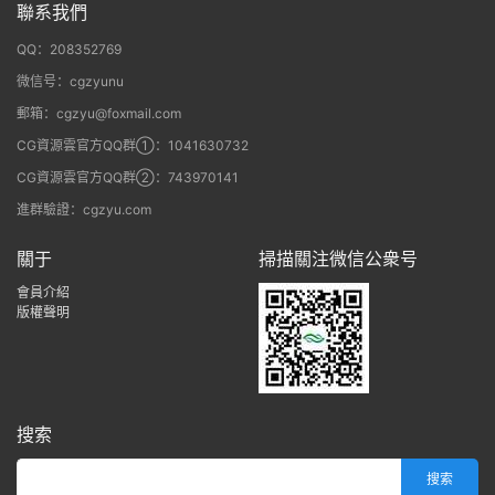
聯系我們
QQ：208352769
微信号：cgzyunu
郵箱：cgzyu@foxmail.com
CG資源雲官方QQ群①：1041630732
CG資源雲官方QQ群②：743970141
進群驗證：cgzyu.com
關于
掃描關注微信公衆号
會員介紹
版權聲明
搜索