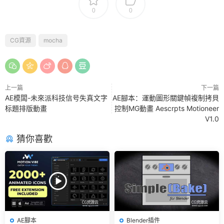
0
0
CG資源
mocha
上一篇
下一篇
AE模闆-未來派科技信号失真文字
AE腳本：運動圖形關鍵幀複制拷貝
标題排版動畫
控制MG動畫 Aescrpts Motioneer
V1.0
猜你喜歡
AE腳本
Blender插件