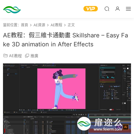
當前位置：
首頁
AE資源
AE教程
正文
AE教程：假三維卡通動畫 Skillshare – Easy Fa
ke 3D animation in After Effects
AE教程
推廣