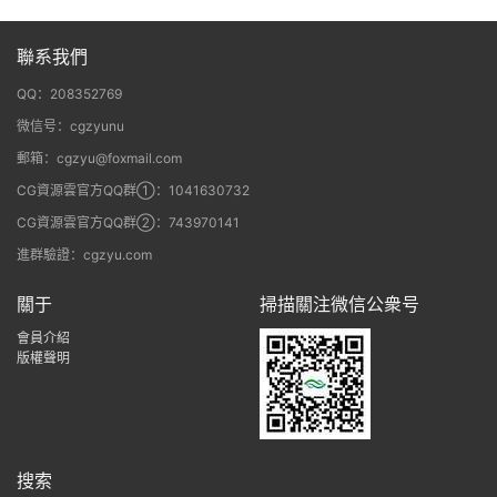
聯系我們
QQ：208352769
微信号：cgzyunu
郵箱：cgzyu@foxmail.com
CG資源雲官方QQ群①：1041630732
CG資源雲官方QQ群②：743970141
進群驗證：cgzyu.com
關于
掃描關注微信公衆号
會員介紹
版權聲明
搜索