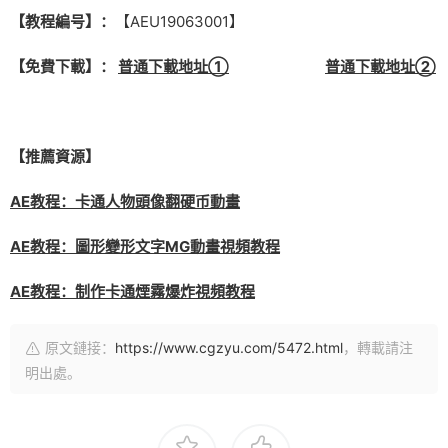
【教程編号】：
【AEU19063001】
【免費下載】：
普通下載地址①
普通下載地址②
【推薦資源】
AE教程：卡通人物頭像翻硬币動畫
AE教程：圖形變形文字MG動畫視頻教程
AE教程：制作卡通煙霧爆炸視頻教程
原文鏈接：
https://www.cgzyu.com/5472.html
，轉載請注
明出處。