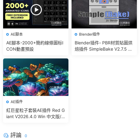
AE腳本
Blender插件
AE腳本-2000+簡約線條圖标I
Blender插件- PBR材質貼圖烘
CON動畫預設
焙插件 SimpleBake V2.7.5 –
Simple Pbr And Other Bakin
g In Blender
AE插件
紅巨星粒子套裝AE插件 Red G
iant V2026.4.0 Win 中文版/
英文版 集成了Trapcode + Ma
gic Bullet + VFX Suit
評論
0