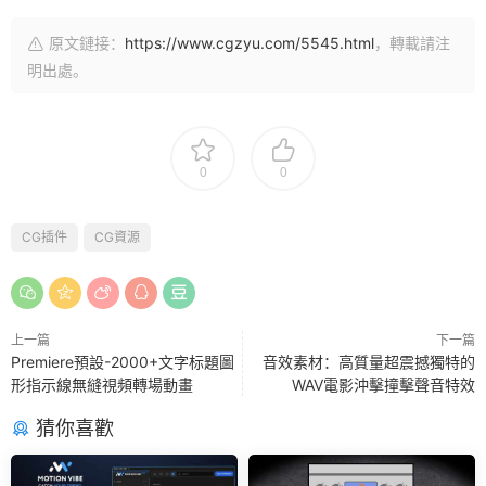
原文鏈接：
https://www.cgzyu.com/5545.html
，轉載請注
明出處。
0
0
CG插件
CG資源
上一篇
下一篇
Premiere預設-2000+文字标題圖
音效素材：高質量超震撼獨特的
形指示線無縫視頻轉場動畫
WAV電影沖擊撞擊聲音特效
猜你喜歡