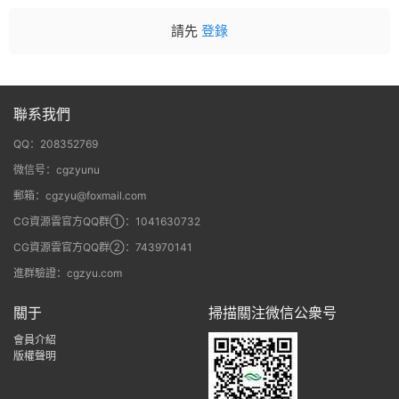
請先
登錄
聯系我們
QQ：208352769
微信号：cgzyunu
郵箱：cgzyu@foxmail.com
CG資源雲官方QQ群①：1041630732
CG資源雲官方QQ群②：743970141
進群驗證：cgzyu.com
關于
掃描關注微信公衆号
會員介紹
版權聲明