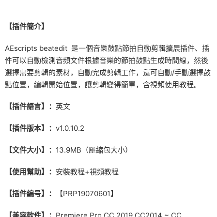
【插件簡介】
AEscripts beatedit 是一個音樂鼓點節拍自動剪輯擴展插件、插
件可以自動檢測音頻文件根據音樂的節拍鼓點生成時間線，然後
選擇需要剪輯的素材，自動完成剪輯工作，還可自動/手動選擇鼓
點位置，編輯開始位置，讓剪輯變得簡單，含視頻使用教程。
【插件語言】：
英文
【插件版本】：
v1.0.10.2
【文件大小】：
13.9MB（壓縮包大小）
【使用幫助】：
安裝教程+視頻教程
【插件編号】：
【PRP19070601】
【兼容軟件】：
Premiere Pro CC 2019 CC2014 ~ CC