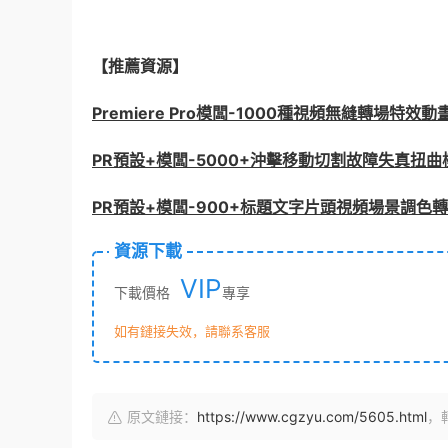
【推薦資源】
Premiere Pro模闆-1000種視頻無縫轉場特效動
PR預設+模闆-5000+沖擊移動切割故障失真扭
PR預設+模闆-900+标題文字片頭視頻場景調色
資源下載
VIP
下載價格
專享
如有鏈接失效，請聯系客服
原文鏈接：
https://www.cgzyu.com/5605.html
，