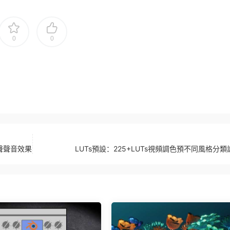
0
0
聲聲音效果
LUTs預設：225+LUTs視頻調色預不同風格分