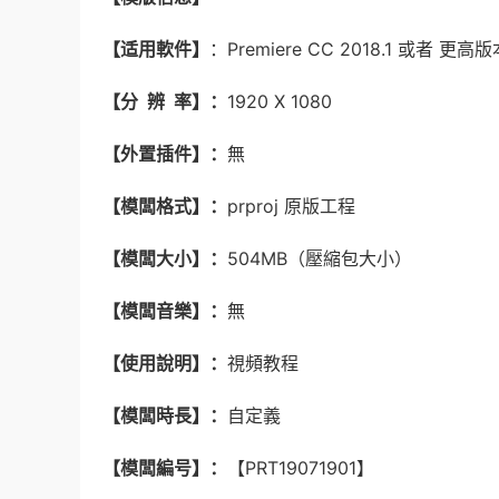
【适用軟件】
：Premiere CC 2018.1 或者 
【分 辨 率】：
1920 X 1080
【外置插件】：
無
【模闆格式】：
prproj 原版工程
【模闆大小】：
504MB（壓縮包大小）
【模闆音樂】：
無
【使用說明】：
視頻教程
【模闆時長】：
自定義
【模闆編号】：
【PRT19071901】