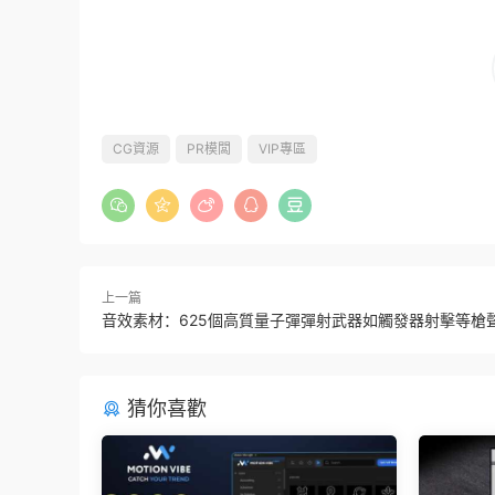
CG資源
PR模闆
VIP專區
上一篇
音效素材：625個高質量子彈彈射武器如觸發器射擊等槍
猜你喜歡