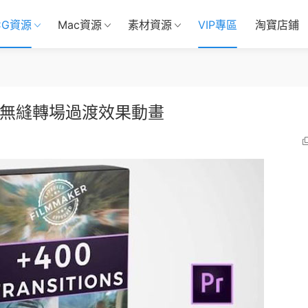
CG資源
Mac資源
素材資源
VIP專區
淘寶店鋪
壞無縫轉場過渡效果動畫