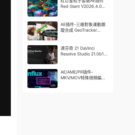
紅巨星粒子套裝AE插件
Red Giant V2026.4.0
Win 中文版/英文版 集成
了Trapcode + Magic
Bullet + VFX Suit
AE插件-三維對象運動跟
蹤合成 GeoTracker
2026.1.0 Win
達芬奇 21 DaVinci
Resolve Studio 21.0b1
測試版Win/Mac
AE/AME/PR插件-
MKV/MOV特殊視頻編碼
格式素材直接導入
Aescript Influx V1.6.1
Win/Mac