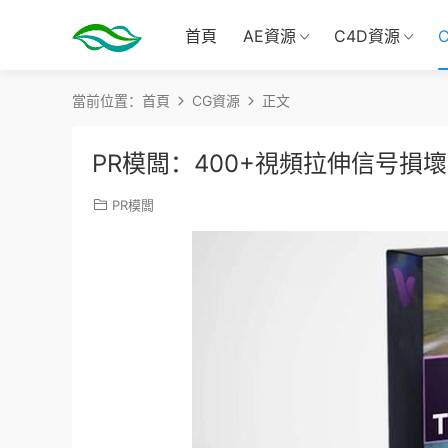
首頁
AE資源
C4D資源
當前位置：
首頁
CG資源
正文
PR模闆：400+視頻拉伸信号損
PR模闆