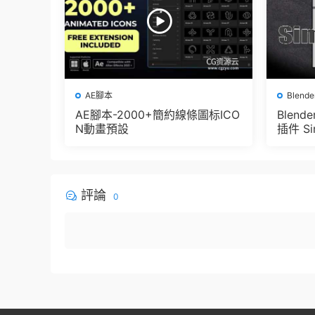
AE腳本
Blend
AE腳本-2000+簡約線條圖标ICO
Blen
N動畫預設
插件 Sim
e Pbr 
der
評論
0