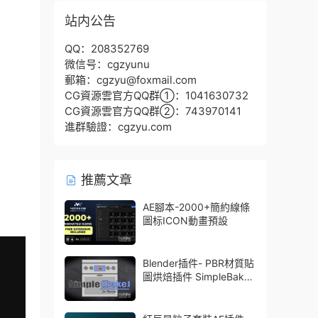
站内公告
QQ：208352769
微信号：cgzyunu
郵箱：cgzyu@foxmail.com
CG資源雲官方QQ群①：1041630732
CG資源雲官方QQ群②：743970141
進群驗證：cgzyu.com
推薦文章
AE腳本-2000+簡約線條
圖标ICON動畫預設
Blender插件- PBR材質貼
圖烘焙插件 SimpleBake
V2.7.5 – Simple Pbr And
Other Baking In Blender