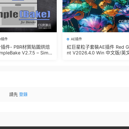
er插件
AE插件
der插件- PBR材質貼圖烘焙
紅巨星粒子套裝AE插件 Red G
pleBake V2.7.5 – Simpl
nt V2026.4.0 Win 中文版/英
And Other Baking In Blen
版 集成了Trapcode + Magic 
let + VFX Suit
請先
登錄