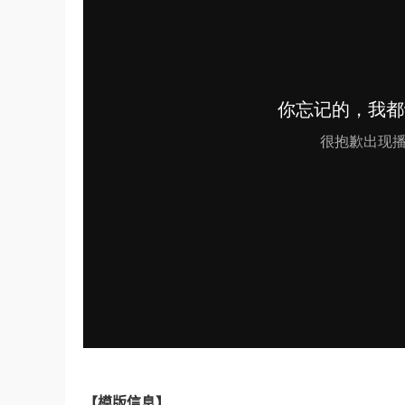
【
模版信息】