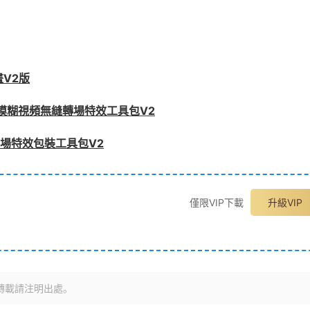
畫V2版
曲模糊視頻無縫轉場特效工具包V2
轉場特效包裝工具包V2
僅限VIP下載
升級VIP
轉載請注明出處。