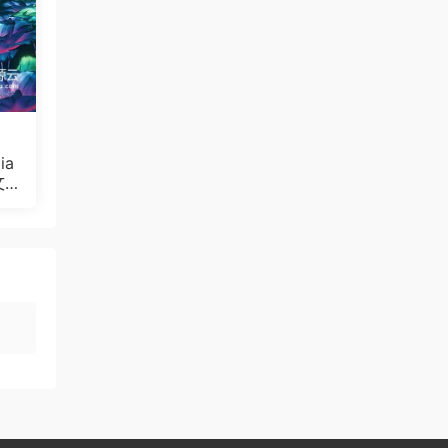
ia
文
Bul