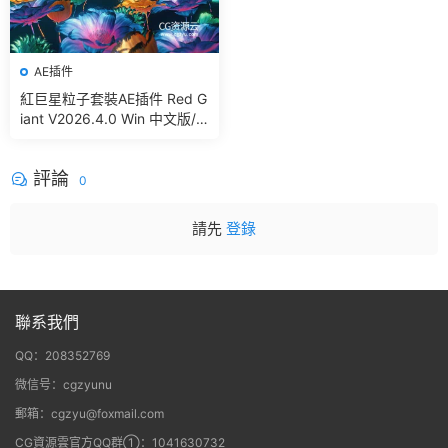
AE插件
紅巨星粒子套裝AE插件 Red G
iant V2026.4.0 Win 中文版/
英文版 集成了Trapcode + Ma
gic Bullet + VFX Suit
評論
0
請先
登錄
聯系我們
QQ：208352769
微信号：cgzyunu
郵箱：cgzyu@foxmail.com
CG資源雲官方QQ群①：1041630732