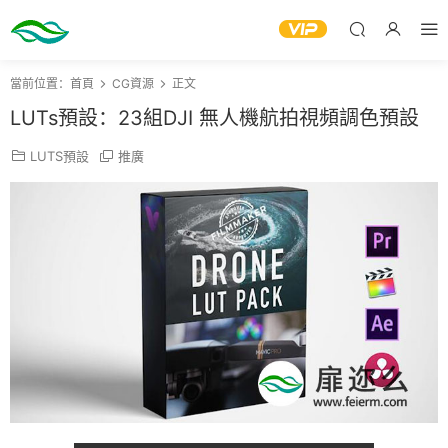
當前位置：
首頁
CG資源
正文
LUTs預設：23組DJI 無人機航拍視頻調色預設
LUTS預設
推廣