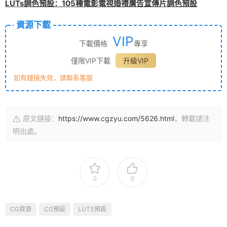
LUTs調色預設：105種電影電視婚禮廣告宣傳片調色預設
資源下載
VIP
下載價格
專享
僅限VIP下載
升級VIP
如有鏈接失效，請聯系客服
原文鏈接：
https://www.cgzyu.com/5626.html
，轉載請注
明出處。
0
0
CG資源
CG預設
LUTS預設