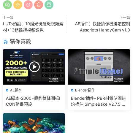
上一篇
下一篇
LUTs預設：10組光斑耀斑視頻素
AE插件：快捷攝像機綁定控制
材+13組婚禮視頻調色
Aescripts HandyCam v1.0
猜你喜歡
AE腳本
Blender插件
AE腳本-2000+簡約線條圖标I
Blender插件- PBR材質貼圖烘
CON動畫預設
焙插件 SimpleBake V2.7.5 –
Simple Pbr And Other Bakin
g In Blender