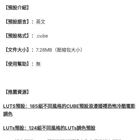
【預設介紹】
【預設語言】：
英文
【預設格式】：
.cube
【文件大小】：
7.28MB（壓縮包大小）
【使用幫助】：
無
【推薦資源】
LUTS預設：185組不同風格的CUBE預設浪漫婚禮恐怖冷酷電影
調色
LUTs預設：124組不同風格的LUTs調色預設