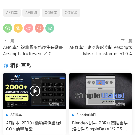
AE腳本
AE資源
CG腳本
CG資源
上一篇
下一篇
AE腳本：複雜圖形路徑生長動畫
AE腳本：遮罩變形控制 Aescripts
Aescripts foxReveal v1.0
Mask Transformer v1.0.4
猜你喜歡
AE腳本
Blender插件
AE腳本-2000+簡約線條圖标I
Blender插件- PBR材質貼圖烘
CON動畫預設
焙插件 SimpleBake V2.7.5 –
Simple Pbr And Other Bakin