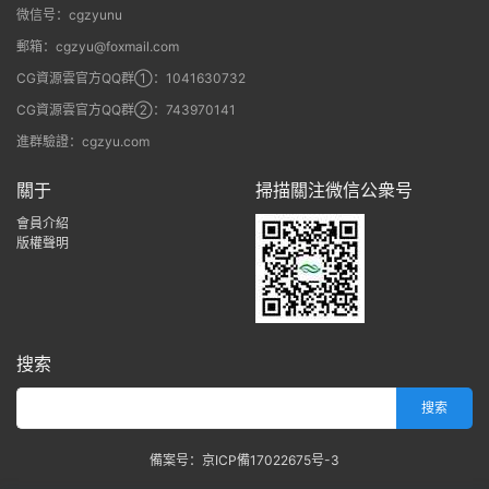
微信号：cgzyunu
郵箱：cgzyu@foxmail.com
CG資源雲官方QQ群①：1041630732
CG資源雲官方QQ群②：743970141
進群驗證：cgzyu.com
關于
掃描關注微信公衆号
會員介紹
版權聲明
搜索
備案号：京ICP備17022675号-3