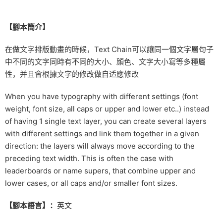
【腳本簡介】
在做文字排版動畫的時候，Text Chain可以讓同一個文字層句子
中不同的文字同時有不同的大小、顔色、文字大小寫等多種屬
性，并且會根據文字的修改做自适應修改
When you have typography with different settings (font
weight, font size, all caps or upper and lower etc..) instead
of having 1 single text layer, you can create several layers
with different settings and link them together in a given
direction: the layers will always move according to the
preceding text width. This is often the case with
leaderboards or name supers, that combine upper and
lower cases, or all caps and/or smaller font sizes.
【腳本語言】：
英文