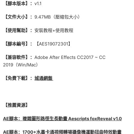
【腳本版本】：
v1.1
【文件大小】：
9.47MB（壓縮包大小）
【使用幫助】：
安裝教程+使用教程
【腳本編号】：
【AES19072301】
【兼容軟件】：
Adobe After Effects CC2017 ~ CC
2019（Win/Mac）
【免費下載】：
城通網盤
【推薦資源】
AE腳本：複雜圖形路徑生長動畫 Aescripts foxReveal v1.0
AE腳本：1700+水墨卡通視頻轉場攝像機運動扭曲特效動畫