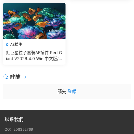
g In Blender
AE插件
紅巨星粒子套裝AE插件 Red G
iant V2026.4.0 Win 中文版/
英文版 集成了Trapcode + Ma
gic Bullet + VFX Suit
評論
0
請先
登錄
聯系我們
QQ：208352769