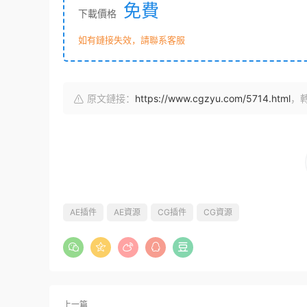
免費
下載價格
如有鏈接失效，請聯系客服
原文鏈接：
https://www.cgzyu.com/5714.html
，
AE插件
AE資源
CG插件
CG資源
上一篇