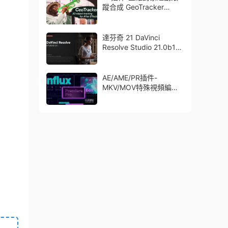
蹤合成 GeoTracker
2026.1.0 Win
達芬奇 21 DaVinci
Resolve Studio 21.0b1
測試版Win/Mac
AE/AME/PR插件-
MKV/MOV特殊視頻編碼
格式素材直接導入
Aescript Influx V1.6.1
Win/Mac