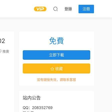
登錄
注冊
免費
02
推廣
立即下載
收藏
如有鏈接失效，請聯系客服
站内公告
QQ：208352769