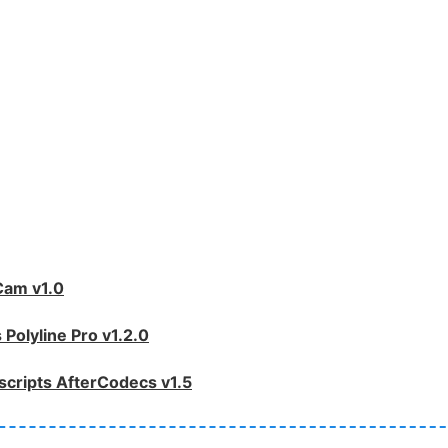
）
m v1.0
line Pro v1.2.0
s AfterCodecs v1.5