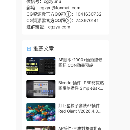
微信号：cgzyunu
郵箱：cgzyu@foxmail.com
CG資源雲官方QQ群①：1041630732
CG資源雲官方QQ群②：743970141
進群驗證：cgzyu.com
推薦文章
AE腳本-2000+簡約線條
圖标ICON動畫預設
Blender插件- PBR材質貼
圖烘焙插件 SimpleBake
V2.7.5 – Simple Pbr And
Other Baking In Blender
紅巨星粒子套裝AE插件
Red Giant V2026.4.0
Win 中文版/英文版 集成
了Trapcode + Magic
Bullet + VFX Suit
AE插件-三維對象運動跟