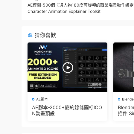
AE模闆-500個卡通人物180度可旋轉的職業場景動作綁
Character Animation Explainer Toolkit
猜你喜歡
AE腳本
Blend
AE腳本-2000+簡約線條圖标ICO
Blen
N動畫預設
插件 Sim
e Pbr 
der