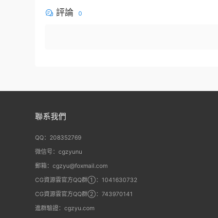
評論
0
聯系我們
QQ：208352769
微信号：cgzyunu
郵箱：cgzyu@foxmail.com
CG資源雲官方QQ群①：1041630732
CG資源雲官方QQ群②：743970141
進群驗證：cgzyu.com