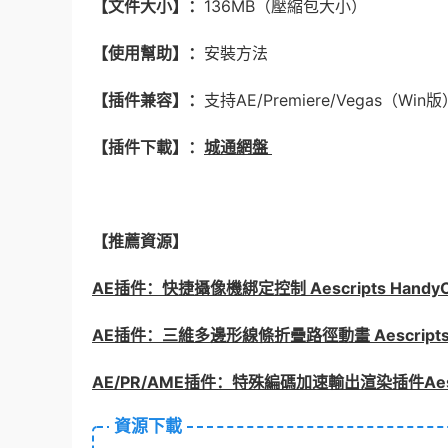
【文件大小】：
136MB（壓縮包大小）
【使用幫助】：
安裝方法
【插件兼容】：
支持AE/Premiere/Vegas（Win版
【插件下載】：
城通網盤
【推薦資源】
AE插件：快捷攝像機綁定控制 Aescripts HandyCa
AE插件：三維多邊形線條折疊路徑動畫 Aescripts Poly
AE/PR/AME插件：特殊編碼加速輸出渲染插件Aescript
資源下載