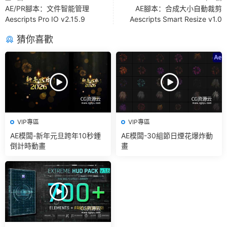
AE/PR腳本：文件智能管理
AE腳本：合成大小自動裁剪
Aescripts Pro IO v2.15.9
Aescripts Smart Resize v1.0
猜你喜歡
VIP專區
VIP專區
AE模闆-新年元旦跨年10秒鍾
AE模闆-30組節日煙花爆炸動
倒計時動畫
畫