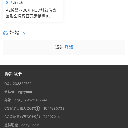
圖形元素
AE模闆-700組HUD科幻信息
圖形全息界面元素動畫包
評論
0
請先
登錄
聯系我們
QQ：208352769
微信号：cgzyunu
郵箱：cgzyu@foxmail.com
CG資源雲官方QQ群①：1041630732
CG資源雲官方QQ群②：743970141
進群驗證：cgzyu.com