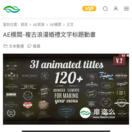
當前位置：
首頁
AE資源
AE模闆
正文
AE模闆-複古浪漫婚禮文字标題動畫
文本動畫
推廣