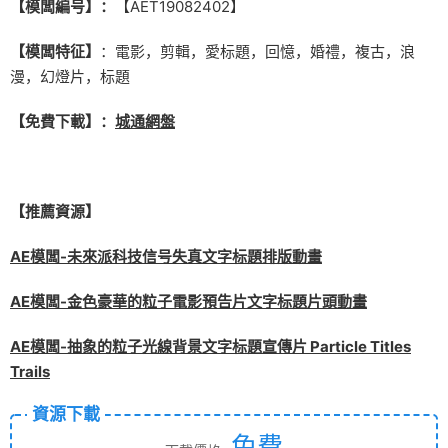
【模闆編号】：
【AET19082402】
【模闆特征】
：電影，剪輯，愛标題，回憶，婚禮，複古，浪
漫，幻燈片，标題
【免費下載】：
城通網盤
【推薦資源】
AE模闆-未來派科技信号失真文字标題排版動畫
AE模闆-金色豪華的粒子電影預告片文字标題片頭動畫
AE模闆-抽象的粒子光線背景文字标題宣傳片 Particle Titles
Trails
資源下載
免費