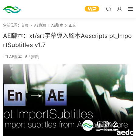
當前位置：
首頁
AE資源
AE腳本
正文
AE腳本：xt/srt字幕導入腳本Aescripts pt_Impo
rtSubtitles v1.7
AE腳本
推廣