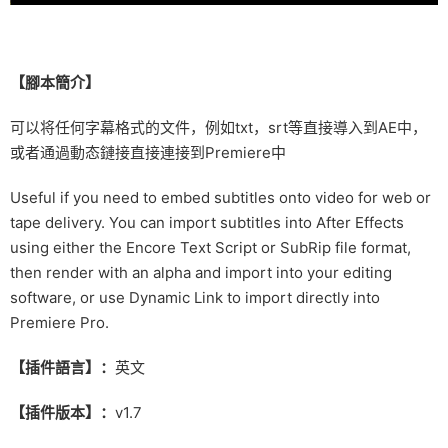
【腳本簡介】
可以将任何字幕格式的文件，例如txt，srt等直接導入到AE中，
或者通過動态鏈接直接連接到Premiere中
Useful if you need to embed subtitles onto video for web or
tape delivery. You can import subtitles into After Effects
using either the Encore Text Script or SubRip file format,
then render with an alpha and import into your editing
software, or use Dynamic Link to import directly into
Premiere Pro.
【插件語言】：
英文
【插件版本】：
v1.7