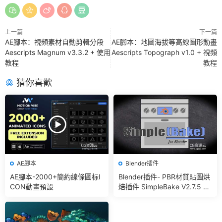
上一篇
下一篇
AE腳本：視頻素材自動剪輯分段
AE腳本：地圖海拔等高線圖形動畫
Aescripts Magnum v3.3.2 + 使用
Aescripts Topograph v1.0 + 視頻
教程
教程
猜你喜歡
AE腳本
Blender插件
AE腳本-2000+簡約線條圖标I
Blender插件- PBR材質貼圖烘
CON動畫預設
焙插件 SimpleBake V2.7.5 –
Simple Pbr And Other Bakin
g In Blender