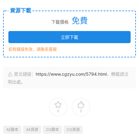
資源下載
免費
下載價格
立即下載
如有鏈接失效，請聯系客服
原文鏈接：
https://www.cgzyu.com/5794.html
，轉載請注
明出處。
0
0
AE腳本
AE資源
CG腳本
CG資源