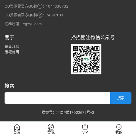
CG資源雲官方QQ群①：1041630732
CG資源雲官方QQ群②：743970141
進群驗證：cgzyu.com
關于
掃描關注微信公衆号
會員介紹
版權聲明
搜索
備案号：京ICP備17022675号-3
首頁
發現
VIP
我的