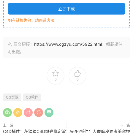
立即下載
如有鏈接失效，請聯系客服
原文鏈接：
https://www.cgzyu.com/5922.html
，轉載請注
明出處。
0
0
CG資源
CG軟件
上一篇
下一篇
C4D插件：灰猩猩C4D燈光綁定渲
Ae/Pr插件：人像磨皮潤膚美容視