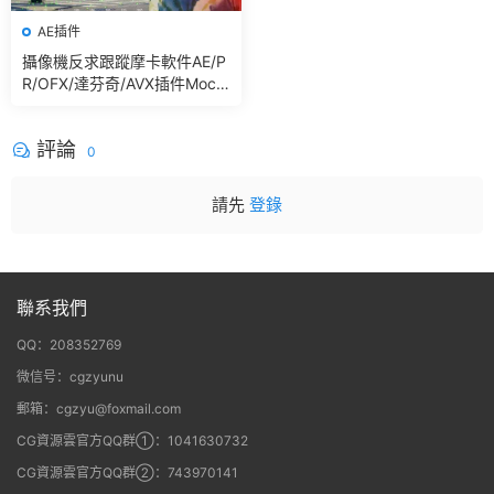
AE插件
攝像機反求跟蹤摩卡軟件AE/P
R/OFX/達芬奇/AVX插件Moch
a Pro 2026.0.0 Win
評論
0
請先
登錄
聯系我們
QQ：208352769
微信号：cgzyunu
郵箱：cgzyu@foxmail.com
CG資源雲官方QQ群①：1041630732
CG資源雲官方QQ群②：743970141