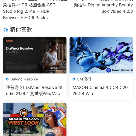
染插件+HDRI貼圖合集 GSG
頻插件 Digital Anarchy Beauty
Studio Rig 2.148 + HDRI
Box Video 4.2.3
Browser + HDRI Packs
猜你喜歡
DaVinci Resolve
C4D軟件
達芬奇 21 DaVinci Resolve St
MAXON Cinema 4D C4D 20
udio 21.0b1 測試版Win/Mac
26.1.4 Win