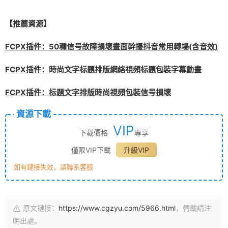
【推薦資源】
FCPX插件：50種信号故障損壞畫面幹擾抖音常用轉場(含音效)
FCPX插件：時尚文字标題排版網絡視頻标題包裝字幕動畫
FCPX插件：标題文字排版時尚視頻包裝信号損壞
資源下載
VIP
下載價格
專享
僅限VIP下載
升級VIP
如有鏈接失效，請聯系客服
原文鏈接：
https://www.cgzyu.com/5966.html
，轉載請注
明出處。