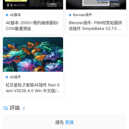
AE腳本
Blender插件
AE腳本-2000+簡約線條圖标I
Blender插件- PBR材質貼圖烘
CON動畫預設
焙插件 SimpleBake V2.7.5 –
Simple Pbr And Other Bakin
g In Blender
AE插件
紅巨星粒子套裝AE插件 Red G
iant V2026.4.0 Win 中文版/
英文版 集成了Trapcode + Ma
gic Bullet + VFX Suit
評論
0
請先
登錄