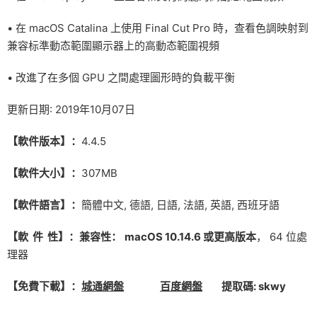
• 在 macOS Catalina 上使用 Final Cut Pro 時，查看色調映射到
兼容标準動态範圍顯示器上的高動态範圍視頻
• 改進了在多個 GPU 之間處理圖形時的負載平衡
更新日期: 2019年10月07日
【軟件版本】：
4.4.5
【軟件大小】：
307MB
【軟件語言】：
簡體中文, 德語, 日語, 法語, 英語, 西班牙語
【軟 件 性】：兼容性：
macOS 10.14.6 或更高版本
， 64 位處
理器
【免費下載】：
城通網盤
百度網盤
提取碼: skwy