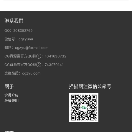
聯系我們
QQ：208352769
微信号：cgzyunu
郵箱：cgzyu@foxmail.com
CG資源雲官方QQ群①：1041630732
CG資源雲官方QQ群②：743970141
進群驗證：cgzyu.com
關于
掃描關注微信公衆号
會員介紹
版權聲明