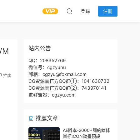
登錄
注冊
站内公告
/M
QQ：208352769
微信号：cgzyunu
郵箱：cgzyu@foxmail.com
推廣
CG資源雲官方QQ群①：1041630732
CG資源雲官方QQ群②：743970141
進群驗證：cgzyu.com
推薦文章
AE腳本-2000+簡約線條
圖标ICON動畫預設