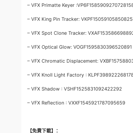
– VFX Primatte Keyer :VP6F158590927072815
– VFX King Pin Tracker: VKPF1505910585082
– VFX Spot Clone Tracker: VXAF15358669889
– VFX Optical Glow: VOGF1595830396520891
– VFX Chromatic Displacement: VXBF157588
– VFX Knoll Light Factory : KLPF3989222681
– VFX Shadow : VSHF1525831092422292
– VFX Reflection : VXXF1545921787095659
【免費下載】：