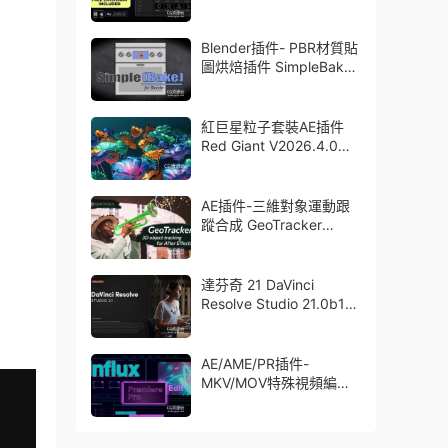
Blender插件- PBR材質貼
圖烘焙插件 SimpleBake
V2.7.5 – Simple Pbr And
Other Baking In Blender
紅巨星粒子套裝AE插件
Red Giant V2026.4.0
Win 中文版/英文版 集成
了Trapcode + Magic
Bullet + VFX Suit
AE插件-三維對象運動跟
蹤合成 GeoTracker
2026.1.0 Win
達芬奇 21 DaVinci
Resolve Studio 21.0b1
測試版Win/Mac
AE/AME/PR插件-
MKV/MOV特殊視頻編碼
格式素材直接導入
Aescript Influx V1.6.1
Win/Mac