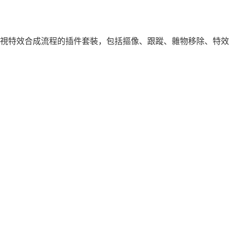
發的一套影視特效合成流程的插件套裝，包括摳像、跟蹤、雜物移除、特