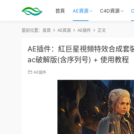
首頁
AE資源
C4D資源
當前位置：
首頁
AE資源
AE插件
正文
AE插件：紅巨星視頻特效合成套裝AE插件 R
ac破解版(含序列号) + 使用教程
AE插件