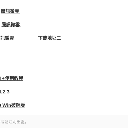
騰訊微雲
騰訊微雲
騰訊微雲
下載地址三
01+使用教程
.2.3
.0 Win破解版
轉載請注明出處。