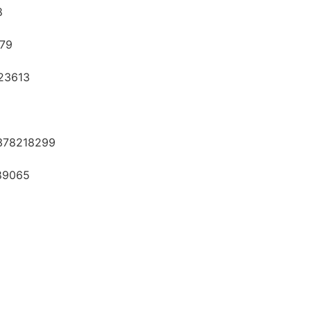
8
579
23613
0378218299
789065