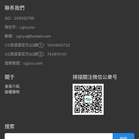
聯系我們
QQ：208352769
微信号：cgzyunu
郵箱：cgzyu@foxmail.com
CG資源雲官方QQ群①：1041630732
CG資源雲官方QQ群②：743970141
進群驗證：cgzyu.com
關于
掃描關注微信公衆号
會員介紹
版權聲明
搜索