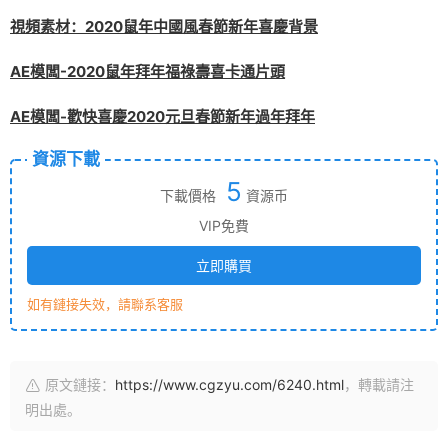
視頻素材：2020鼠年中國風春節新年喜慶背景
AE模闆-2020鼠年拜年福祿壽喜卡通片頭
AE模闆-歡快喜慶2020元旦春節新年過年拜年
資源下載
5
下載價格
資源币
VIP免費
立即購買
如有鏈接失效，請聯系客服
原文鏈接：
https://www.cgzyu.com/6240.html
，轉載請注
明出處。