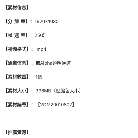
【素材信息】
【分 辨 率】：
1920×1080
【幀 速 率】
：25幀
【視頻格式】：
.mp4
【通道信息】：無
Alpha透明通道
【素材數量】：
1個
【素材大小】：
396MB（壓縮包大小）
【素材編号】：
【VDM20010802】
【推薦資源】