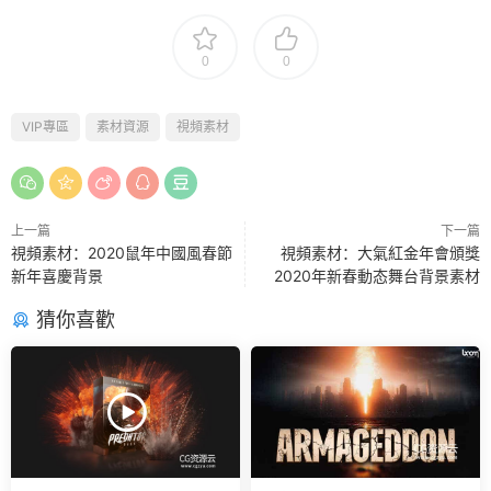
0
0
VIP專區
素材資源
視頻素材
上一篇
下一篇
視頻素材：2020鼠年中國風春節
視頻素材：大氣紅金年會頒獎
新年喜慶背景
2020年新春動态舞台背景素材
猜你喜歡