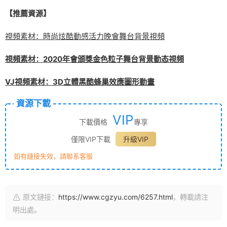
【推薦資源】
視頻素材：時尚炫酷動感活力晚會舞台背景視頻
視頻素材：2020年會頒獎金色粒子舞台背景動态視頻
VJ視頻素材：3D立體黑酷蜂巢效應圖形動畫
資源下載
VIP
下載價格
專享
僅限VIP下載
升級VIP
如有鏈接失效，請聯系客服
原文鏈接：
https://www.cgzyu.com/6257.html
，轉載請注
明出處。