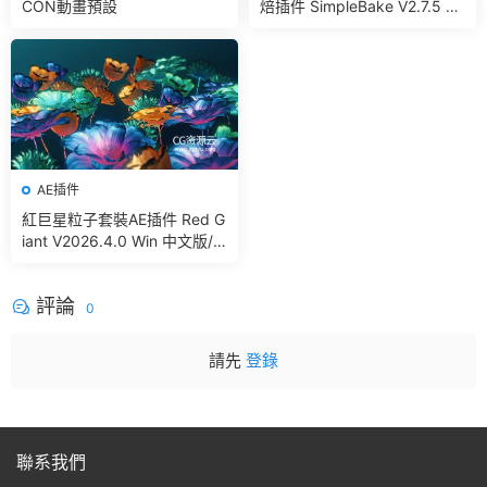
CON動畫預設
焙插件 SimpleBake V2.7.5 –
Simple Pbr And Other Bakin
g In Blender
AE插件
紅巨星粒子套裝AE插件 Red G
iant V2026.4.0 Win 中文版/
英文版 集成了Trapcode + Ma
gic Bullet + VFX Suit
評論
0
請先
登錄
聯系我們