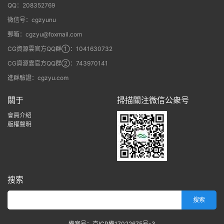
QQ：208352769
微信号：cgzyunu
郵箱：cgzyu@foxmail.com
CG資源雲官方QQ群①：1041630732
CG資源雲官方QQ群②：743970141
進群驗證：cgzyu.com
關于
掃描關注微信公衆号
會員介紹
版權聲明
搜索
備案号：京ICP備17022675号-3