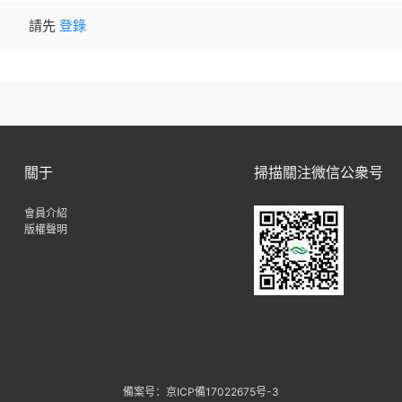
請先
登錄
關于
掃描關注微信公衆号
會員介紹
版權聲明
備案号：京ICP備17022675号-3