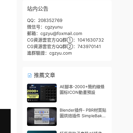
站内公告
QQ：208352769
微信号：cgzyunu
郵箱：cgzyu@foxmail.com
CG資源雲官方QQ群①：1041630732
CG資源雲官方QQ群②：743970141
進群驗證：cgzyu.com
推薦文章
AE腳本-2000+簡約線條
圖标ICON動畫預設
Blender插件- PBR材質貼
圖烘焙插件 SimpleBake
V2.7.5 – Simple Pbr And
Other Baking In Blender