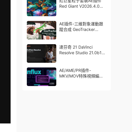
紅巨星粒子套裝AE插件
Red Giant V2026.4.0
Win 中文版/英文版 集成
了Trapcode + Magic
Bullet + VFX Suit
AE插件-三維對象運動跟
蹤合成 GeoTracker
2026.1.0 Win
達芬奇 21 DaVinci
Resolve Studio 21.0b1
測試版Win/Mac
AE/AME/PR插件-
MKV/MOV特殊視頻編碼
格式素材直接導入
Aescript Influx V1.6.1
Win/Mac