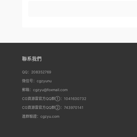
聯系我們
QQ：208352769
微信号：cgzyunu
郵箱：cgzyu@foxmail.com
CG資源雲官方QQ群①：1041630732
CG資源雲官方QQ群②：743970141
進群驗證：cgzyu.com