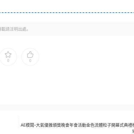
轉載請注明出處。
0
0
AE模闆-大氣優雅頒獎晚會年會活動金色流體粒子開幕式典禮