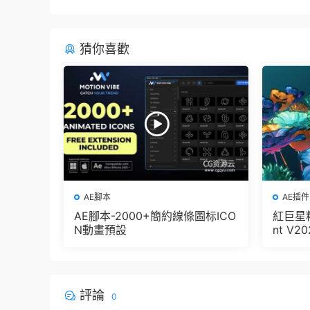
猜你喜歡
AE腳本
AE插件
AE腳本-2000+簡約線條圖标ICO
紅巨星粒
N動畫預設
nt V2
版 集成了
let + V
評論
0