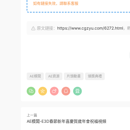
如有鏈接失效，請聯系客服
原文鏈接：
https://www.cgzyu.com/6272.html
，
AE模闆
AE資源
片頭動畫
頒獎典禮
上一篇
AE模闆-E3D春節新年喜慶賀歲年會祝福視頻