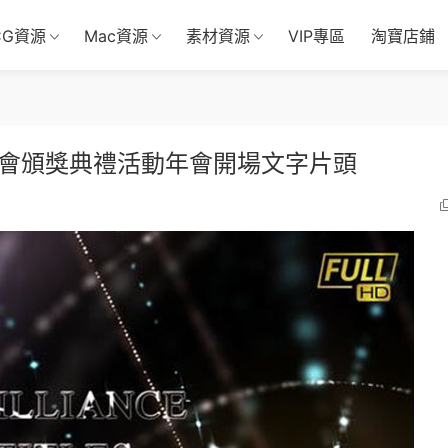
CG資源
Mac資源
素材資源
VIP專區
淘寶店鋪
盛會頒獎典禮活動年會開場文字片頭