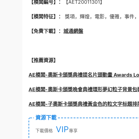
【模闆編号】：
【AET20011301】
【模闆特征】：
獎項，輝煌，電影，優雅，事件，
【免費下載】：
城通網盤
【推薦資源】
AE模闆-奧斯卡頒獎典禮提名片頭動畫 Awards Lo
AE模闆-奧斯卡頒獎晚會典禮環形夢幻粒子背景包裝片
AE模闆-子奧斯卡頒獎典禮黃金色的粒文字标題排
資源下載
VIP
下載價格
專享