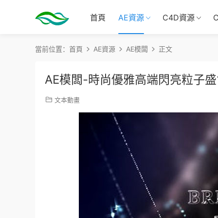
首頁
AE資源
C4D資源
當前位置：
首頁
AE資源
AE模闆
正文
AE模闆-時尚優雅高端閃亮粒子
文本動畫