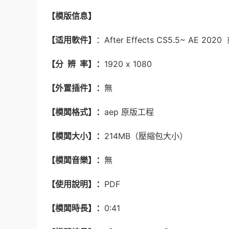
【
模版信息】
【适用軟件】
：After Effects CS5.5~ AE 2
【分 辨 率】：
1920 x 1080
【外置插件】：
無
【模闆格式】：
aep 原版工程
【模闆大小】：
214MB（壓縮包大小）
【模闆音樂】：
無
【使用說明】：
PDF
【模闆時長】：
0:41