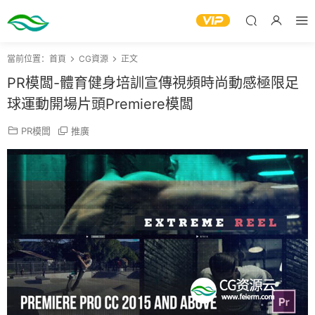
當前位置：
首頁
CG資源
正文
PR模闆-體育健身培訓宣傳視頻時尚動感極限足
球運動開場片頭Premiere模闆
PR模闆
推廣