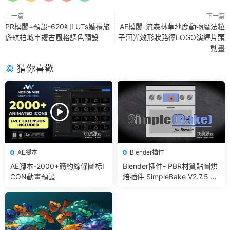
上一篇
下一篇
PR模闆+預設-620組LUTs婚禮旅
AE模闆-流森林草地鹿動物魔法粒
遊航拍城市複古風格調色預設
子河光效形狀路徑LOGO演繹片頭
動畫
猜你喜歡
AE腳本
Blender插件
AE腳本-2000+簡約線條圖标I
Blender插件- PBR材質貼圖烘
CON動畫預設
焙插件 SimpleBake V2.7.5 –
Simple Pbr And Other Bakin
g In Blender