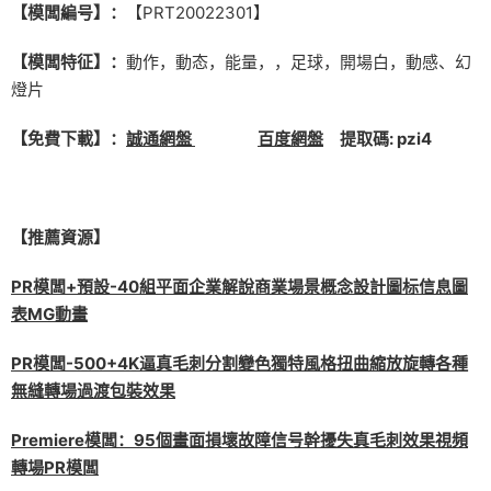
【模闆編号】：
【PRT20022301】
【模闆特征】：
動作，動态，能量，，足球，開場白，動感、幻
燈片
【免費下載】：
誠通網盤
百度網盤
提取碼: pzi4
【推薦資源】
PR模闆+預設-40組平面企業解說商業場景概念設計圖标信息圖
表MG動畫
PR模闆-500+4K逼真毛刺分割變色獨特風格扭曲縮放旋轉各種
無縫轉場過渡包裝效果
Premiere模闆：95個畫面損壞故障信号幹擾失真毛刺效果視頻
轉場PR模闆