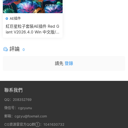
AE插件
紅巨星粒子套裝AE插件 Red G
iant V2026.4.0 Win 中文版/
英文版 集成了Trapcode + Ma
gic Bullet + VFX Suit
評論
0
請先
登錄
聯系我們
QQ：208352769
微信号：cgzyunu
郵箱：cgzyu@foxmail.com
CG資源雲官方QQ群①：1041630732