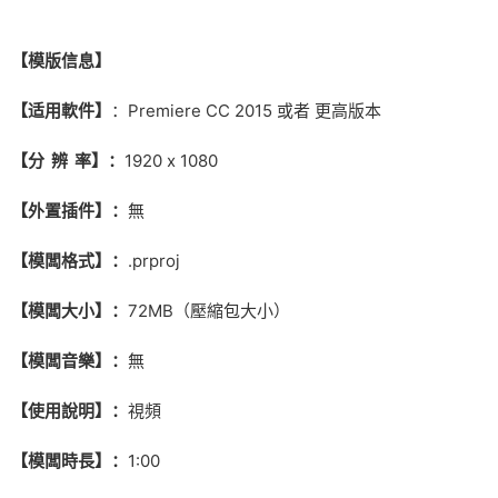
【
模版信息】
【适用軟件】
：Premiere CC 2015 或者 更高版本
【分 辨 率】：
1920 x 1080
【外置插件】：
無
【模闆格式】：
.prproj
【模闆大小】：
72MB（壓縮包大小）
【模闆音樂】：
無
【使用說明】：
視頻
【模闆時長】：
1:00