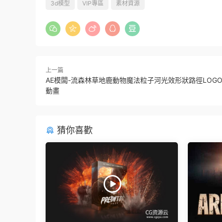
3d模型
VIP專區
素材資源
上一篇
AE模闆-流森林草地鹿動物魔法粒子河光效形狀路徑LOG
動畫
猜你喜歡