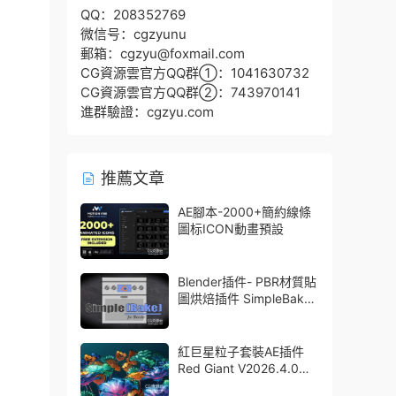
QQ：208352769
微信号：cgzyunu
郵箱：cgzyu@foxmail.com
CG資源雲官方QQ群①：1041630732
CG資源雲官方QQ群②：743970141
進群驗證：cgzyu.com
推薦文章
AE腳本-2000+簡約線條
圖标ICON動畫預設
Blender插件- PBR材質貼
圖烘焙插件 SimpleBake
V2.7.5 – Simple Pbr And
Other Baking In Blender
紅巨星粒子套裝AE插件
Red Giant V2026.4.0
Win 中文版/英文版 集成