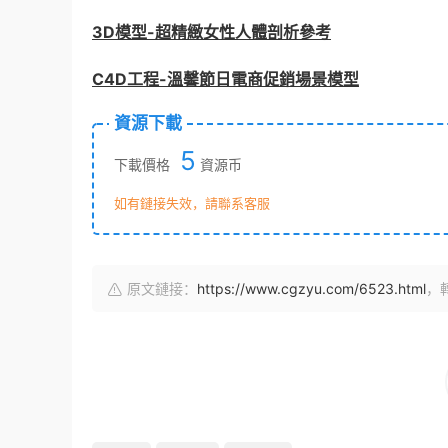
3D模型-超精緻女性人體剖析參考
C4D工程-溫馨節日電商促銷場景模型
資源下載
5
下載價格
資源币
如有鏈接失效，請聯系客服
原文鏈接：
https://www.cgzyu.com/6523.html
，