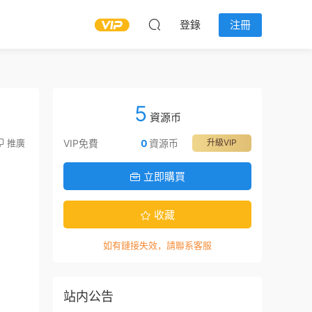
登錄
注冊
5
資源币
推廣
VIP免費
0
資源币
升級VIP
立即購買
收藏
如有鏈接失效，請聯系客服
站内公告