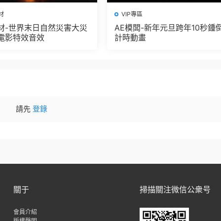
材
VIP專區
材-世界末日自然災害大災
AE模闆-新年元旦跨年10秒鍾
電影特效音效
計時動畫
請先
登錄
關于
掃描關注微信公衆号
會員介紹
版權聲明