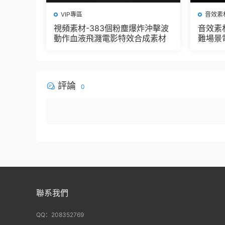
VIP專區
音效素
視頻素材-383個粉塵爆炸沖擊波
音效素
動作血液飛濺電影特效合成素材
難場景
評論
0
聯系我們
QQ：208352769