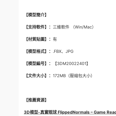
【模型簡介】
【支持軟件】：
三維軟件 （Win/Mac）
【材質貼圖】：
有
【模型格式】：
.FBX、JPG
【模型編号】：
【3DM20022401】
【文件大小】：
172MB（壓縮包大小）
【推薦資源】
3D模型-真實眼球 FlippedNormals – Game Ready –