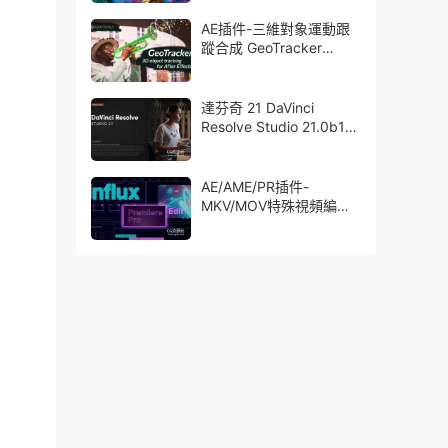
了Trapcode + Magic
Bullet + VFX Suit
AE插件-三維對象運動跟
蹤合成 GeoTracker
2026.1.0 Win
達芬奇 21 DaVinci
Resolve Studio 21.0b1
測試版Win/Mac
AE/AME/PR插件-
MKV/MOV特殊視頻編碼
格式素材直接導入
Aescript Influx V1.6.1
Win/Mac