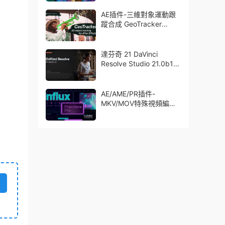
了Trapcode + Magic
Bullet + VFX Suit
AE插件-三維對象運動跟
蹤合成 GeoTracker
2026.1.0 Win
達芬奇 21 DaVinci
Resolve Studio 21.0b1
測試版Win/Mac
AE/AME/PR插件-
MKV/MOV特殊視頻編碼
格式素材直接導入
Aescript Influx V1.6.1
Win/Mac