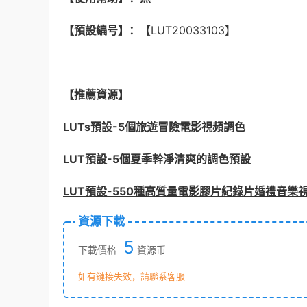
【預設編号】：
【LUT20033103】
【推薦資源】
LUTs預設-5個旅遊冒險電影視頻調色
LUT預設-5個夏季幹淨清爽的調色預設
LUT預設-550種高質量電影膠片紀錄片婚禮音樂視
資源下載
5
下載價格
資源币
如有鏈接失效，請聯系客服