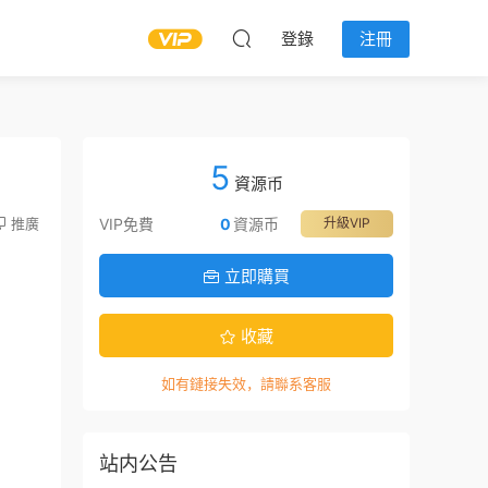
登錄
注冊
5
資源币
推廣
VIP免費
0
資源币
升級VIP
立即購買
收藏
如有鏈接失效，請聯系客服
站内公告