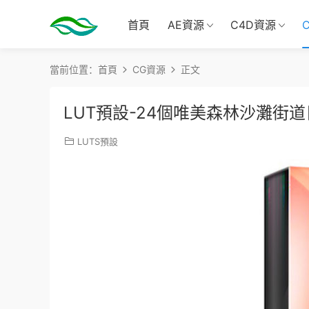
首頁
AE資源
C4D資源
當前位置：
首頁
CG資源
正文
LUT預設-24個唯美森林沙灘街
LUTS預設