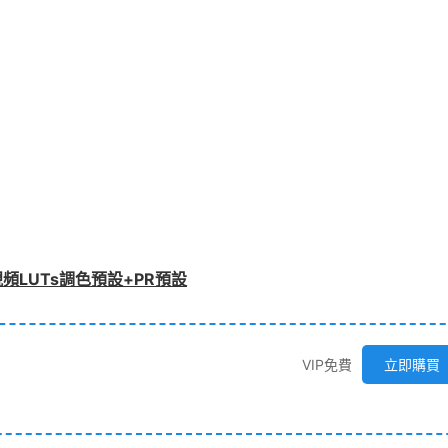
頻LUTs調色預設+PR預設
VIP免費
立即購買