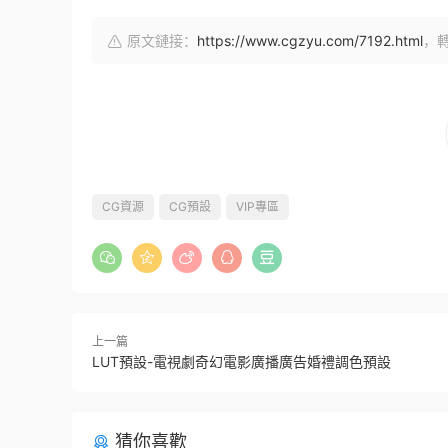
原文鏈接：
https://www.cgzyu.com/7192.html
，
CG資源
CG預設
VIP專區
上一篇
LUT預設-電視劇奇幻電影廣播廣告婚禮調色預設
猜你喜歡