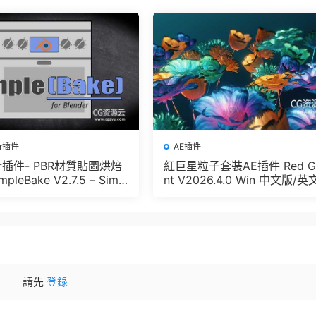
er插件
AE插件
der插件- PBR材質貼圖烘焙
紅巨星粒子套裝AE插件 Red G
pleBake V2.7.5 – Simpl
nt V2026.4.0 Win 中文版/英
And Other Baking In Blen
版 集成了Trapcode + Magic 
let + VFX Suit
請先
登錄