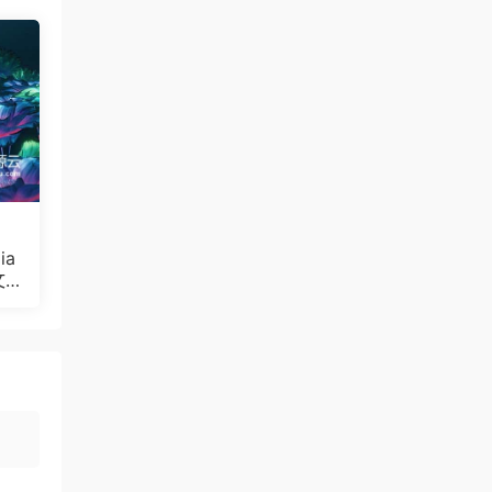
ia
文
Bul