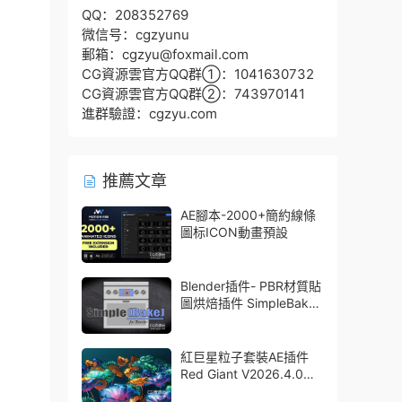
QQ：208352769
微信号：cgzyunu
郵箱：cgzyu@foxmail.com
CG資源雲官方QQ群①：1041630732
CG資源雲官方QQ群②：743970141
進群驗證：cgzyu.com
推薦文章
AE腳本-2000+簡約線條
圖标ICON動畫預設
Blender插件- PBR材質貼
圖烘焙插件 SimpleBake
V2.7.5 – Simple Pbr And
Other Baking In Blender
紅巨星粒子套裝AE插件
Red Giant V2026.4.0
Win 中文版/英文版 集成