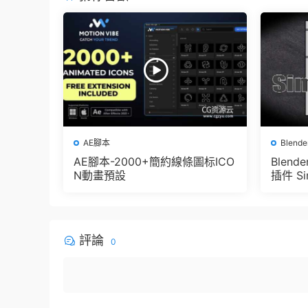
AE腳本
Blend
AE腳本-2000+簡約線條圖标ICO
Blen
N動畫預設
插件 Sim
e Pbr 
der
評論
0