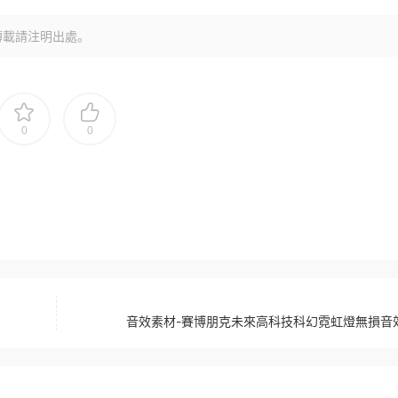
轉載請注明出處。
0
0
音效素材-賽博朋克未來高科技科幻霓虹燈無損音