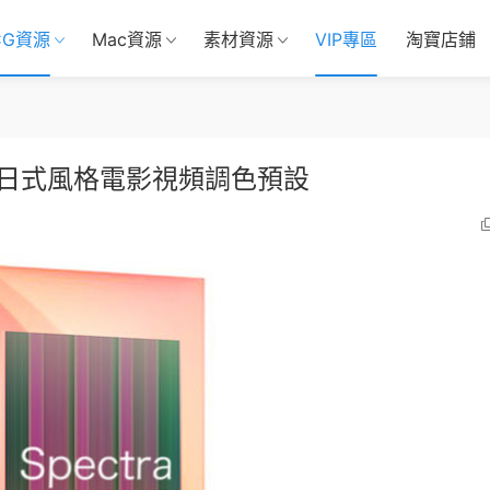
CG資源
Mac資源
素材資源
VIP專區
淘寶店鋪
道日式風格電影視頻調色預設