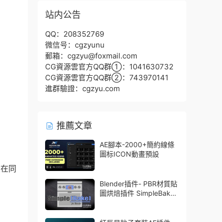
站内公告
QQ：208352769
微信号：cgzyunu
郵箱：cgzyu@foxmail.com
CG資源雲官方QQ群①：1041630732
CG資源雲官方QQ群②：743970141
進群驗證：cgzyu.com
推薦文章
AE腳本-2000+簡約線條
圖标ICON動畫預設
夾在同
Blender插件- PBR材質貼
圖烘焙插件 SimpleBake
V2.7.5 – Simple Pbr And
Other Baking In Blender