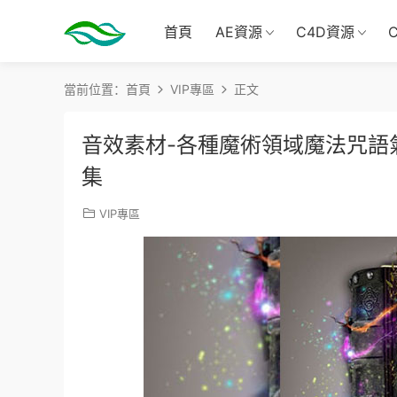
首頁
AE資源
C4D資源
當前位置：
首頁
VIP專區
正文
音效素材-各種魔術領域魔法咒語
集
VIP專區