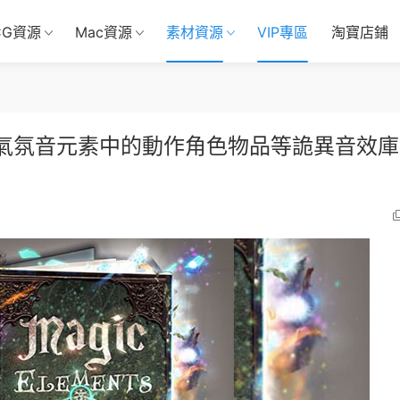
CG資源
Mac資源
素材資源
VIP專區
淘寶店鋪
氣氛音元素中的動作角色物品等詭異音效庫