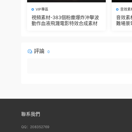
VIP專區
音效素
視頻素材-383個粉塵爆炸沖擊波
音效素
動作血液飛濺電影特效合成素材
難場景
評論
0
聯系我們
QQ：208352769