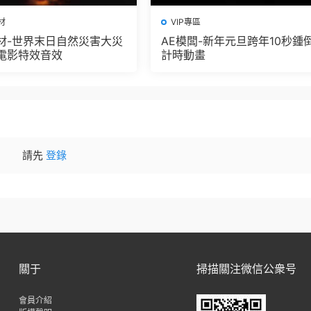
材
VIP專區
材-世界末日自然災害大災
AE模闆-新年元旦跨年10秒鍾
電影特效音效
計時動畫
請先
登錄
關于
掃描關注微信公衆号
會員介紹