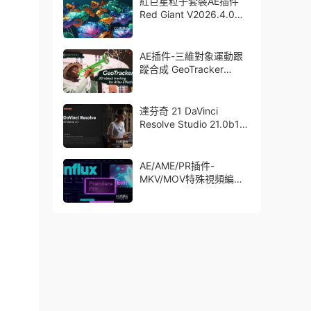
紅巨星粒子套裝AE插件
Red Giant V2026.4.0
Win 中文版/英文版 集成
了Trapcode + Magic
Bullet + VFX Suit
AE插件-三維對象運動跟
蹤合成 GeoTracker
2026.1.0 Win
達芬奇 21 DaVinci
Resolve Studio 21.0b1
測試版Win/Mac
AE/AME/PR插件-
MKV/MOV特殊視頻編碼
格式素材直接導入
Aescript Influx V1.6.1
Win/Mac