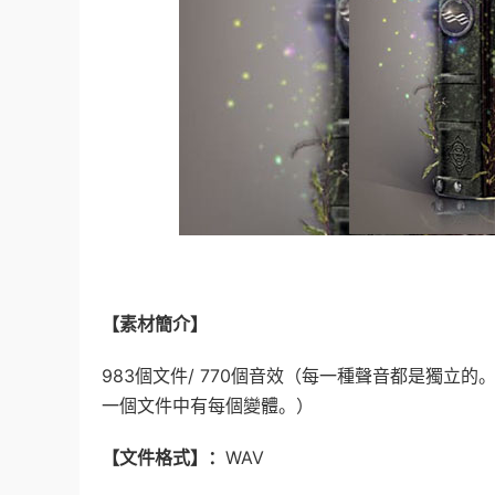
【素材簡介】
983個文件/ 770個
音效
（每一種聲音都是獨立的。“S
一個文件中有每個變體。）
【文件格式】：
WAV