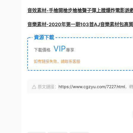
音效素材-手槍開槍步槍槍聲子彈上膛爆炸電影遊戲
音樂素材-2020年第一期103首AJ音樂素材包高
資源下載
VIP
下載價格
專享
如有鏈接失效，請聯系客服
原文鏈接：
https://www.cgzyu.com/7227.html
，