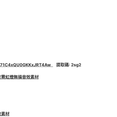
8oSE71C4xQU0GKKxJRT4Aw
提取碼: 2sg2
克霓虹燈無損音效素材
效素材