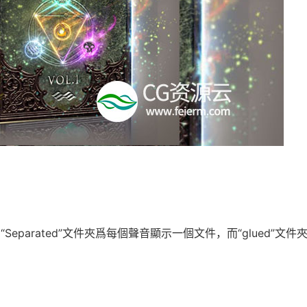
eparated”文件夾爲每個聲音顯示一個文件，而“glued”文件