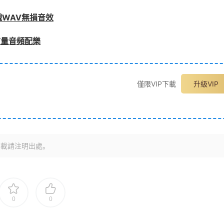
WAV無損音效
質量音頻配樂
僅限VIP下載
升級VIP
轉載請注明出處。
0
0