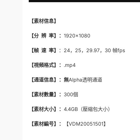
【素材信息】
【分 辨 率】：
1920×1080
【幀 速 率】
：24，25，29.97，30 幀fps
【視頻格式】：
.mp4
【通道信息】：無
Alpha透明通道
【素材數量】：
300個
【素材大小】：
4.4GB（壓縮包大小）
【素材編号】：
【VDM20051501】