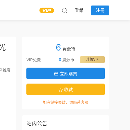
登錄
注冊
6
光
資源币
VIP免費
0
資源币
升級VIP
推廣
立即購買
收藏
如有鏈接失效，請聯系客服
站内公告