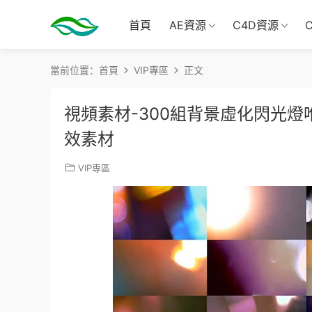
首頁
AE資源
C4D資源
當前位置：
首頁
VIP專區
正文
視頻素材-300組背景虛化閃光
效素材
VIP專區