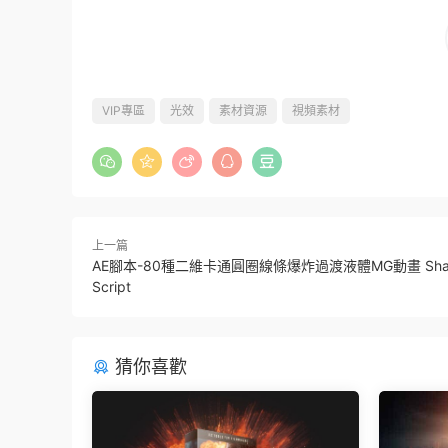
VIP專區
光效
素材資源
視頻素材
上一篇
AE腳本-80種二維卡通圓圈線條爆炸過渡液體MG動畫 Shape
Script
猜你喜歡