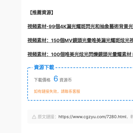
【推薦資源】
視頻素材-99個4K漏光耀斑閃光和抽象藝術背景
視頻素材：150個MV鏡頭光暈唯美漏光耀斑炫光
視頻素材：100個唯美光炫光閃爍鏡頭光暈耀素材 Lens 
資源下載
6
下載價格
資源币
如有鏈接失效，請聯系客服
原文鏈接：
https://www.cgzyu.com/7280.html
，