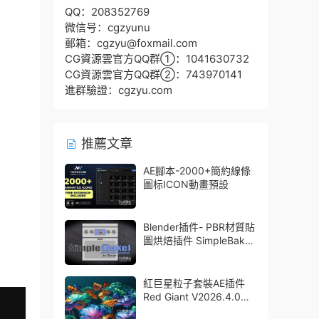
QQ：208352769
微信号：cgzyunu
郵箱：cgzyu@foxmail.com
CG資源雲官方QQ群①：1041630732
CG資源雲官方QQ群②：743970141
進群驗證：cgzyu.com
推薦文章
AE腳本-2000+簡約線條
圖标ICON動畫預設
Blender插件- PBR材質貼
圖烘焙插件 SimpleBake
V2.7.5 – Simple Pbr And
Other Baking In Blender
紅巨星粒子套裝AE插件
Red Giant V2026.4.0
Win 中文版/英文版 集成