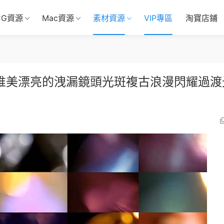
CG資源
Mac資源
素材資源
VIP專區
淘寶店鋪
燈唯美漂亮的洩漏鏡頭光斑複古浪漫閃耀過渡