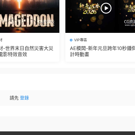
材
VIP專區
材-世界末日自然災害大災
AE模闆-新年元旦跨年10秒鍾
電影特效音效
計時動畫
請先
登錄