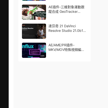
了Trapcode + Magic
Bullet + VFX Suit
AE插件-三維對象運動跟
蹤合成 GeoTracker
2026.1.0 Win
達芬奇 21 DaVinci
Resolve Studio 21.0b1
測試版Win/Mac
AE/AME/PR插件-
MKV/MOV特殊視頻編碼
格式素材直接導入
Aescript Influx V1.6.1
Win/Mac