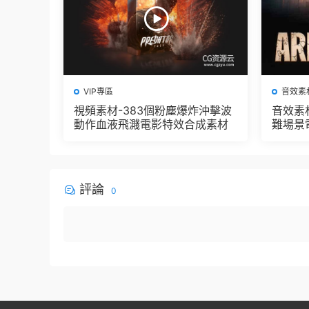
VIP專區
音效素
視頻素材-383個粉塵爆炸沖擊波
音效素
動作血液飛濺電影特效合成素材
難場景
評論
0