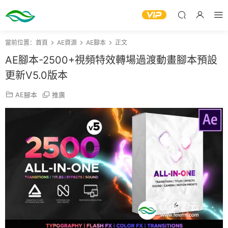
當前位置：
首頁
AE資源
AE腳本
正文
AE腳本-2500+視頻特效轉場過渡動畫腳本預設
更新V5.0版本
AE腳本
推廣