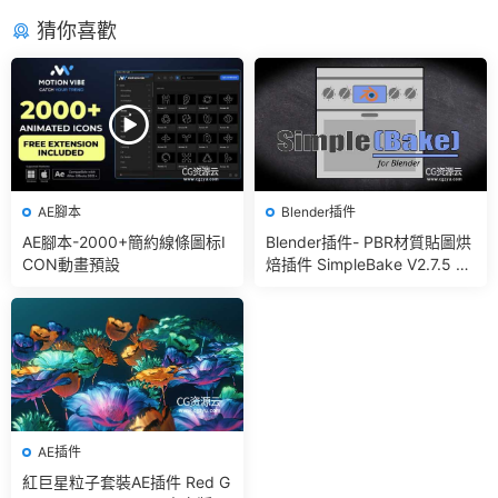
猜你喜歡
AE腳本
Blender插件
AE腳本-2000+簡約線條圖标I
Blender插件- PBR材質貼圖烘
CON動畫預設
焙插件 SimpleBake V2.7.5 –
Simple Pbr And Other Bakin
g In Blender
AE插件
紅巨星粒子套裝AE插件 Red G