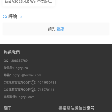
iant V2026.4.0 Win 中文版/
英文版 集成了Trapcode + Ma
gic Bullet + VFX Suit
評論
0
請先
登錄
聯系我們
QQ：208352769
微信号：cgzyunu
郵箱：cgzyu@foxmail.com
CG資源雲官方QQ群①：1041630732
CG資源雲官方QQ群②：743970141
進群驗證：cgzyu.com
關于
掃描關注微信公衆号