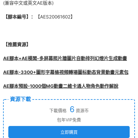
(兼容中文或英文AE版本)
【腳本編号】：
【AES20061602】
【推薦資源】
AE腳本+AE模闆-多屏幕照片牆圖片自動排列幻燈片生成動畫
AE腳本-3300+圖形字幕條視頻轉場圖标動态背景動畫元素包
AE腳本預設-1000個MG動畫二維卡通人物角色動作解說
資源下載
6
下載價格
資源币
包年VIP免費
立即購買