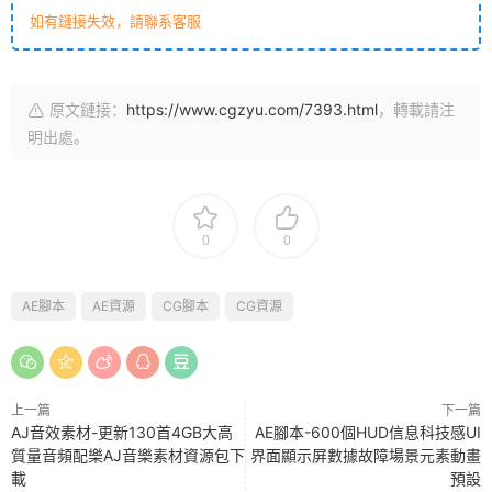
如有鏈接失效，請聯系客服
原文鏈接：
https://www.cgzyu.com/7393.html
，轉載請注
明出處。
0
0
AE腳本
AE資源
CG腳本
CG資源
上一篇
下一篇
AJ音效素材-更新130首4GB大高
AE腳本-600個HUD信息科技感UI
質量音頻配樂AJ音樂素材資源包下
界面顯示屏數據故障場景元素動畫
載
預設