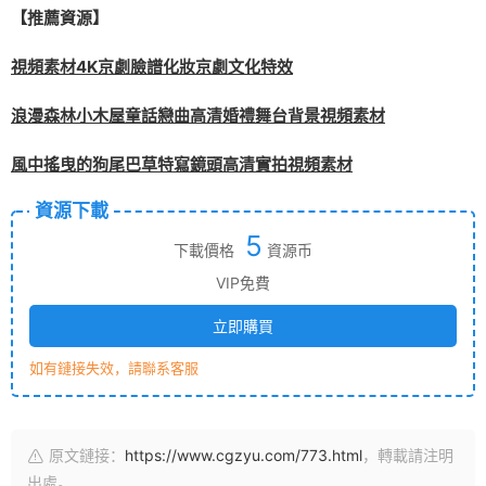
【推薦資源】
視頻素材4K京劇臉譜化妝京劇文化特效
浪漫森林小木屋童話戀曲高清婚禮舞台背景視頻素材
風中搖曳的狗尾巴草特寫鏡頭高清實拍視頻素材
資源下載
5
下載價格
資源币
VIP免費
立即購買
如有鏈接失效，請聯系客服
原文鏈接：
https://www.cgzyu.com/773.html
，轉載請注明
出處。