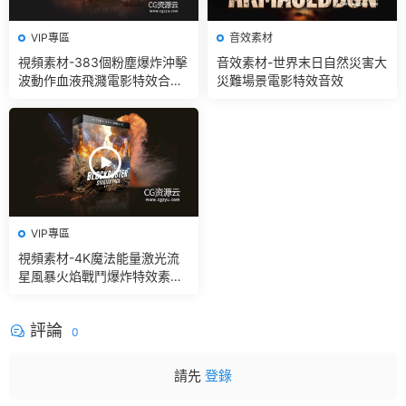
VIP專區
音效素材
視頻素材-383個粉塵爆炸沖擊
音效素材-世界末日自然災害大
波動作血液飛濺電影特效合成
災難場景電影特效音效
素材
VIP專區
視頻素材-4K魔法能量激光流
星風暴火焰戰鬥爆炸特效素材
+音效V2
評論
0
請先
登錄