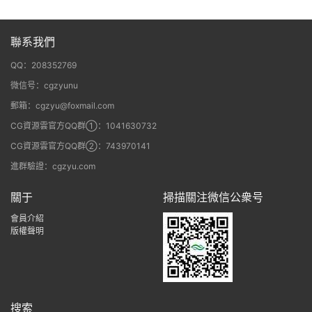
聯系我們
QQ：208352769
微信号：cgzyunu
郵箱：cgzyu@foxmail.com
CG資源雲官方QQ群①：1041630732
CG資源雲官方QQ群②：743970141
進群驗證：cgzyu.com
關于
掃描關注微信公衆号
會員介紹
版權聲明
搜索