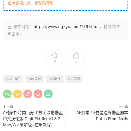
如有鏈接失效，請聯系客服
原文鏈接：
https://www.cgzyu.com/7797.html
，轉載請注
明出處。
0
0
C4D插件
c4d資源
CG插件
CG資源
上一篇
下一篇
AE插件-時間百分比數字滾動動畫
AE腳本-空物體連線動畫腳本
中文漢化版 Digit Fiddler v1.3.2
Paths From Nulls
Mac/Win破解版+使用教程