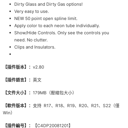
Dirty Glass and Dirty Gas options!
Very easy to use.
NEW 50 point open spline limit.
Apply color to each neon tube individually.
Show/Hide Controls. Only see the controls you
need. No clutter.
Clips and Insulators.
【插件版本】：
v2.80
【插件語言】：
英文
【文件大小】：
179MB（壓縮包大小）
【軟件版本】：
支持 R17、R18、R19、R20、R21、S22（僅
Win）
【插件編号】：
【C4DP20081201】