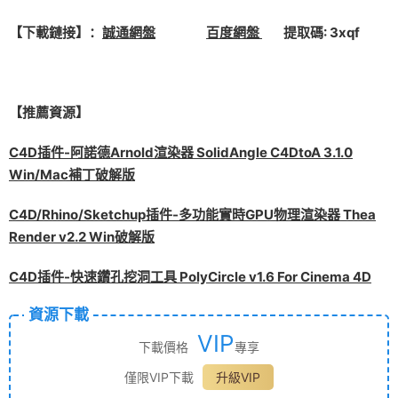
【下載鏈接】：
誠通網盤
百度網盤
提取碼: 3xqf
【推薦資源】
C4D插件-阿諾德Arnold渲染器 SolidAngle C4DtoA 3.1.0
Win/Mac補丁破解版
C4D/Rhino/Sketchup插件-多功能實時GPU物理渲染器 Thea
Render v2.2 Win破解版
C4D插件-快速鑽孔挖洞工具 PolyCircle v1.6 For Cinema 4D
資源下載
VIP
下載價格
專享
僅限VIP下載
升級VIP