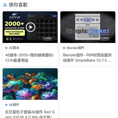
猜你喜歡
AE腳本
Blender插件
AE腳本-2000+簡約線條圖标I
Blender插件- PBR材質貼圖烘
CON動畫預設
焙插件 SimpleBake V2.7.5 –
Simple Pbr And Other Bakin
g In Blender
AE插件
紅巨星粒子套裝AE插件 Red G
iant V2026.4.0 Win 中文版/