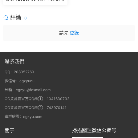
英文版 集成了Trapcode + Ma
gic Bullet + VFX Suit
評論
0
請先
登錄
聯系我們
QQ：208352769
微信号：cgzyunu
郵箱：cgzyu@foxmail.com
CG資源雲官方QQ群①：1041630732
CG資源雲官方QQ群②：743970141
進群驗證：cgzyu.com
關于
掃描關注微信公衆号