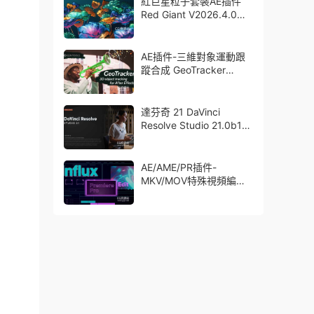
紅巨星粒子套裝AE插件
Red Giant V2026.4.0
Win 中文版/英文版 集成
了Trapcode + Magic
Bullet + VFX Suit
AE插件-三維對象運動跟
蹤合成 GeoTracker
2026.1.0 Win
達芬奇 21 DaVinci
Resolve Studio 21.0b1
測試版Win/Mac
AE/AME/PR插件-
MKV/MOV特殊視頻編碼
格式素材直接導入
Aescript Influx V1.6.1
Win/Mac