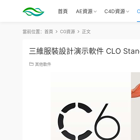
首頁
AE資源
C4D資源
當前位置：
首頁
CG資源
正文
三維服裝設計演示軟件 CLO Standal
其他軟件