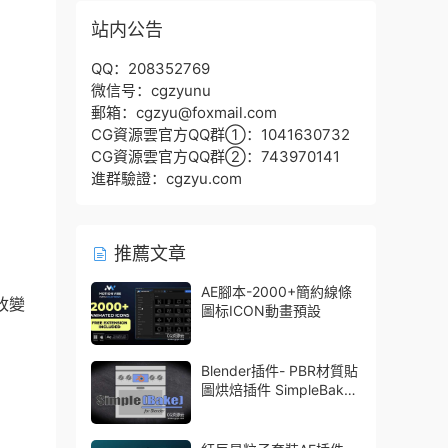
站内公告
QQ：208352769
微信号：cgzyunu
郵箱：cgzyu@foxmail.com
CG資源雲官方QQ群①：1041630732
CG資源雲官方QQ群②：743970141
進群驗證：cgzyu.com
推薦文章
AE腳本-2000+簡約線條
改變
圖标ICON動畫預設
Blender插件- PBR材質貼
圖烘焙插件 SimpleBake
V2.7.5 – Simple Pbr And
Other Baking In Blender