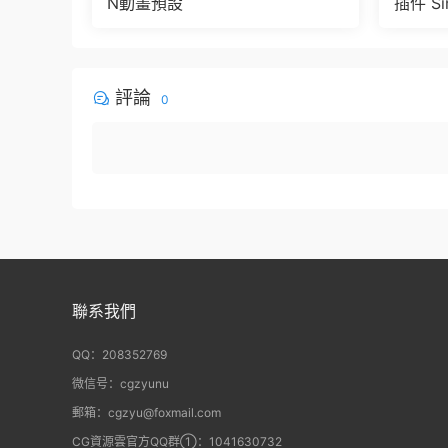
N動畫預設
插件 Sim
e Pbr 
der
評論
0
聯系我們
QQ：208352769
微信号：cgzyunu
郵箱：cgzyu@foxmail.com
CG資源雲官方QQ群①：1041630732