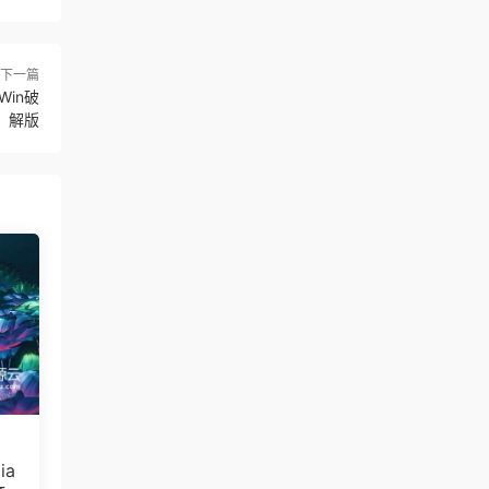
下一篇
Win破
解版
ia