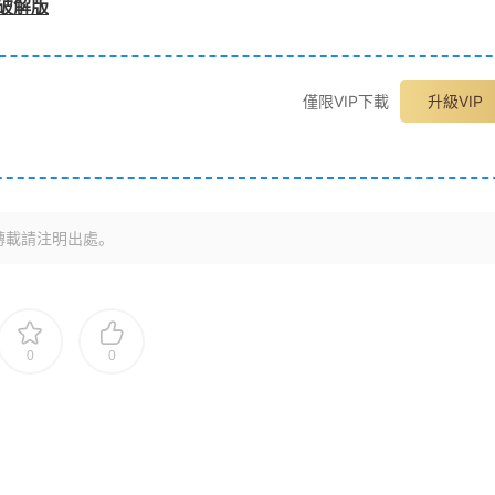
in破解版
僅限VIP下載
升級VIP
轉載請注明出處。
0
0