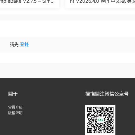
pleBake V2.7.5 – Simpl
nt V2026.4.0 Win 中文版/英
And Other Baking In Blen
版 集成了Trapcode + Magic 
let + VFX Suit
請先
登錄
關于
掃描關注微信公衆号
會員介紹
版權聲明