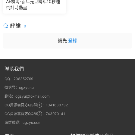
AE模闆-新年元旦跨年10秒鍾
倒計時動畫
評論
0
請先
登錄
聯系我們
QQ：208352769
微信号：cgzyunu
郵箱：cgzyu@foxmail.com
CG資源雲官方QQ群①：1041630732
CG資源雲官方QQ群②：743970141
進群驗證：cgzyu.com