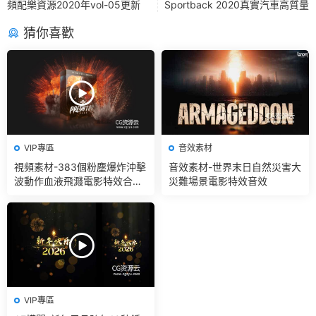
頻配樂資源2020年vol-05更新
Sportback 2020真實汽車高質量
猜你喜歡
VIP專區
音效素材
視頻素材-383個粉塵爆炸沖擊
音效素材-世界末日自然災害大
波動作血液飛濺電影特效合成
災難場景電影特效音效
素材
VIP專區