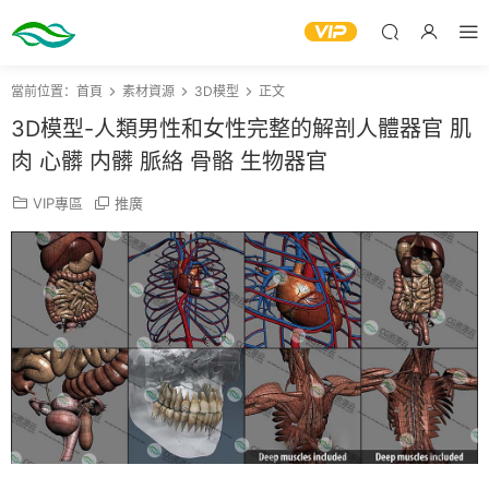
當前位置：
首頁
素材資源
3D模型
正文
3D模型-人類男性和女性完整的解剖人體器官 肌
肉 心髒 内髒 脈絡 骨骼 生物器官
VIP專區
推廣