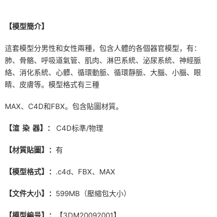
【模型簡介】
這套模型分男性和女性兩種，包含人體的各個器官模型，有：
肺、骨骼、呼吸道氣管、肌肉、淋巴系統、泌尿系統、神經脈
絡、消化系統、心髒、循環動脈、循環靜脈、大腦、小腦、眼
睛、皮膚等。模型格式有三種
MAX、C4D和FBX。包含貼圖材質。
【渲 染 器】：
C4D标準/物理
【材質貼圖】：
有
【模型格式】：
.c4d、FBX、MAX
【文件大小】：
599MB（壓縮包大小）
【模型編号】：
【3DM20092001】