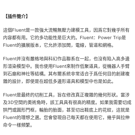
【插件簡介】
這個Fluent是一款強大流暢無壓力建模工具，因爲它對幾乎所有
内容都有用。它的多功能性是巨大的。Fluent：Power Trip是
Fluent的擴展版本，它允許添加闆，電線，管道和網格。
Fluent并沒有嚴格地與科幻作品聯系在一起，也沒有陷入高多邊
形渲染模型中。我也使用Fluent來制作低聚道具，從機器人手臂
到石廟和神社等結構。其布爾系統非常适合于爲任何目的創建複
雜的設計，即使是在超低多邊形道具和模型中也是如此。
Fluent是最終的切削工具，旨在修改真正複雜的幾何形狀。當涉
及3D空間的奧術角時，該工具具有很高的精度。如果我需要切成
拱門或圓形門框，輪胎的胎面，甚至切出鞋底上的花紋，這就是
Fluent的理想之選。您會發現自己每天都在使用它，幾乎與拉伸
命令一樣頻繁。