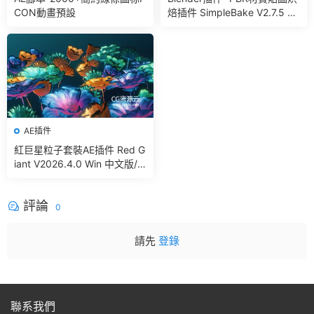
CON動畫預設
焙插件 SimpleBake V2.7.5 –
Simple Pbr And Other Bakin
g In Blender
AE插件
紅巨星粒子套裝AE插件 Red G
iant V2026.4.0 Win 中文版/
英文版 集成了Trapcode + Ma
gic Bullet + VFX Suit
評論
0
請先
登錄
聯系我們