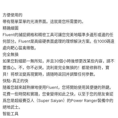
方便使用的
帶有簡單菜單的光滑界面。這就是您所需要的。
精确繪圖
Fluent的捕捉網格和精密工具可讓您完美地瞄準多邊形或邊的任
何部分。Fluent是高級硬表面處理的理想解決方案。在1000碼遠
處向靶心猛禽緻敬。
完全無損
如果您對細節一無所知，并且30個小時後想更改某些内容，請不
要擔心。不，你不必哭。流利是完全無損的！都是修飾符，寶
貝！将想法變爲現實時，請随時返回并調整任何參數。
快點-真正的快
随着您越來越熟練地使用Fluent，您将開始使用其便捷的熱鍵。
花費一些時間和實踐，您會變得如此之快，以至于您的朋友會認
爲您是超級賽亞人（Super Saiyan）的Power Ranger裝備中的
絕地武士。
智能工具