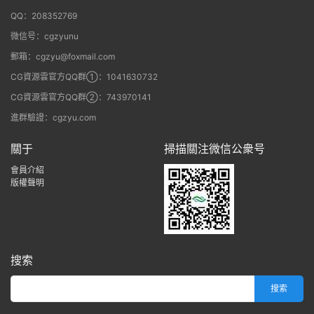
QQ：208352769
微信号：cgzyunu
郵箱：cgzyu@foxmail.com
CG資源雲官方QQ群①：1041630732
CG資源雲官方QQ群②：743970141
進群驗證：cgzyu.com
關于
掃描關注微信公衆号
會員介紹
版權聲明
搜索