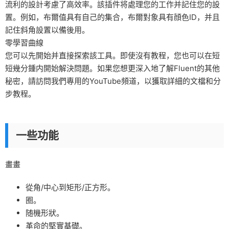
流利的設計考慮了高效率。該插件将處理您的工作并記住您的設
置。例如，布爾值具有自己的集合，布爾對象具有顔色ID，并且
記住斜角設置以備後用。
零學習曲線
您可以先開始并直接探索該工具。即使沒有教程，您也可以在短
短幾分鍾内開始解決問題。如果您想更深入地了解Fluent的其他
秘密，請訪問我們專用的YouTube頻道，以獲取詳細的文檔和分
步教程。
一些功能
畫畫
從角/中心到矩形/正方形。
圈。
随機形狀。
革命的堅實基礎。