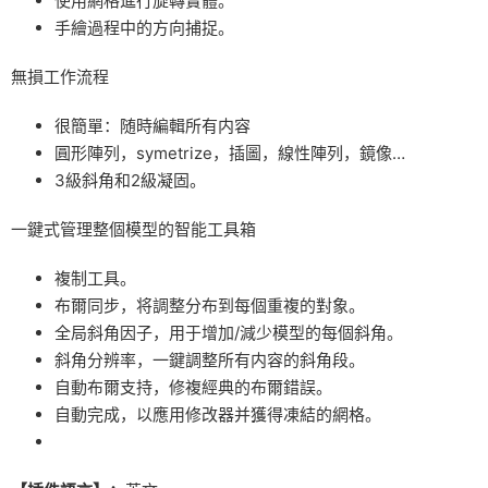
使用網格進行旋轉實體。
手繪過程中的方向捕捉。
無損工作流程
很簡單：随時編輯所有内容
圓形陣列，symetrize，插圖，線性陣列，鏡像…
3級斜角和2級凝固。
一鍵式管理整個模型的智能工具箱
複制工具。
布爾同步，将調整分布到每個重複的對象。
全局斜角因子，用于增加/減少模型的每個斜角。
斜角分辨率，一鍵調整所有内容的斜角段。
自動布爾支持，修複經典的布爾錯誤。
自動完成，以應用修改器并獲得凍結的網格。