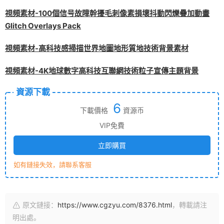
視頻素材-100個信号故障幹擾毛刺像素損壞抖動閃爍疊加動畫
Glitch Overlays Pack
視頻素材-高科技感掃描世界地圖地形質地技術背景素材
視頻素材-4K地球數字高科技互聯網技術粒子宣傳主題背景
資源下載
6
下載價格
資源币
VIP免費
立即購買
如有鏈接失效，請聯系客服
原文鏈接：
https://www.cgzyu.com/8376.html
，轉載請注
明出處。