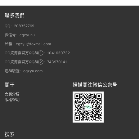
聯系我們
QQ：208352769
微信号：cgzyunu
郵箱：cgzyu@foxmail.com
CG資源雲官方QQ群①：1041630732
CG資源雲官方QQ群②：743970141
進群驗證：cgzyu.com
關于
掃描關注微信公衆号
會員介紹
版權聲明
搜索