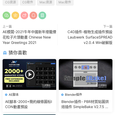
CG資源
CG軟件
Mac資源
Mac軟件
上一篇
下一篇
AE模闆-2021牛年中國新年燈籠煙
C4D插件-植物生成插件預設
花粒子片頭動畫 Chinese New
Laubwerk SurfaceSPREAD
Year Greetings 2021
v2.0.4 Win破解版
猜你喜歡
AE腳本
Blender插件
AE腳本-2000+簡約線條圖标I
Blender插件- PBR材質貼圖烘
CON動畫預設
焙插件 SimpleBake V2.7.5 –
Simple Pbr And Other Bakin