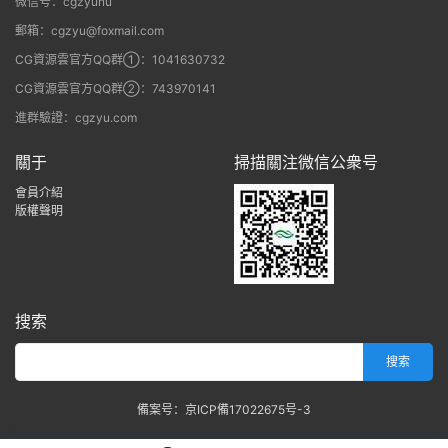
微信号：cgzyunu
郵箱：cgzyu@foxmail.com
CG資源雲官方QQ群①：1041630732
CG資源雲官方QQ群②：743970141
進群驗證：cgzyu.com
關于
掃描關注微信公衆号
會員介紹
版權聲明
搜索
備案号：京ICP備17022675号-3