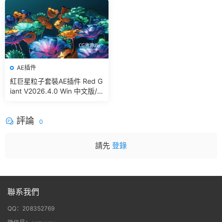
g In Blender
AE插件
紅巨星粒子套裝AE插件 Red G
iant V2026.4.0 Win 中文版/
英文版 集成了Trapcode + Ma
gic Bullet + VFX Suit
評論
0
請先
登錄
聯系我們
QQ：208352769