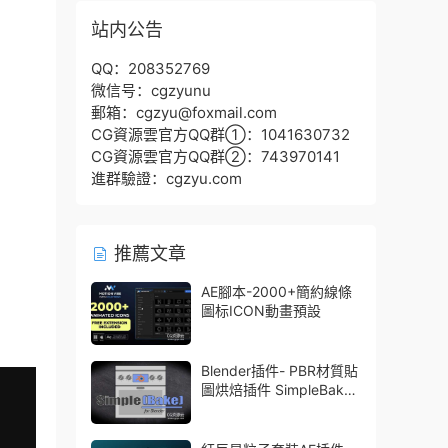
站内公告
QQ：208352769
微信号：cgzyunu
郵箱：cgzyu@foxmail.com
CG資源雲官方QQ群①：1041630732
CG資源雲官方QQ群②：743970141
進群驗證：cgzyu.com
推薦文章
AE腳本-2000+簡約線條
圖标ICON動畫預設
Blender插件- PBR材質貼
圖烘焙插件 SimpleBake
V2.7.5 – Simple Pbr And
Other Baking In Blender