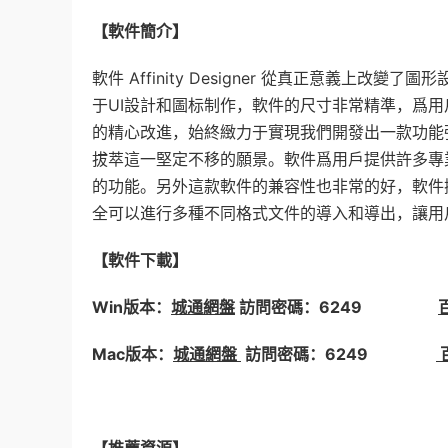
【軟件簡介】
軟件 Affinity Designer 從真正意義
于UI設計和圖标制作，軟件的尺寸非常精準，爲
的精心改進，始終緻力于實現我們開發出一款功能
拔萃這一堅定不移的願景。軟件爲用戶提供許多專
的功能。另外這款軟件的兼容性也非常的好，軟件擁有P
全可以進行多種不同格式文件的導入和導出，讓用
【軟件下載】
Win版本：
城通網盤
訪問密碼：6249
Mac版本：
城通網盤
訪問密碼：6249