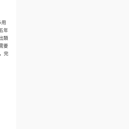
多用
五年
出類
需要
件，完