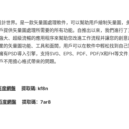
上改變了圖形設計世界。是一款矢量圖處理軟件，可以幫助用戶繪制矢量圖，
用戶提供矢量圖處理所需要的所有功能。自推出以來，我們進行了
強大、超級流暢的應用程序來幫助您改進工作流程并讓您的創意
業的矢量圖功能、工具和面闆，用戶可以在軟件中輕松找到自己
SD導入引擎，支持SVG、EPS、PDF、PDF/X和FH等文
戶不用擔心格式帶來的問題。
百度網盤
提取碼: kf8n
百度網盤
提取碼：7ar8