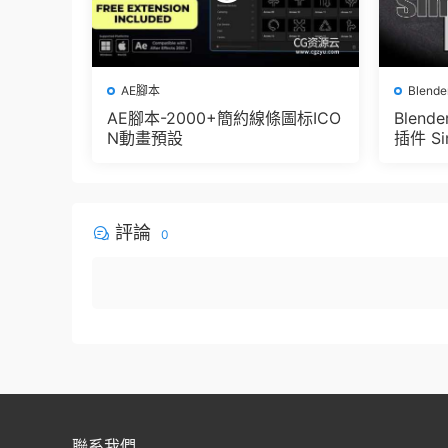
AE腳本
Blend
AE腳本-2000+簡約線條圖标ICO
Blen
N動畫預設
插件 Sim
e Pbr 
der
評論
0
聯系我們