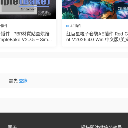
er插件
AE插件
der插件- PBR材質貼圖烘焙
紅巨星粒子套裝AE插件 Red G
pleBake V2.7.5 – Simpl
nt V2026.4.0 Win 中文版/英
And Other Baking In Blen
版 集成了Trapcode + Magic 
let + VFX Suit
請先
登錄
關于
掃描關注微信公衆号