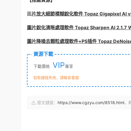
【推薦資源】
圖
片放大細節模糊銳化軟件 Topaz Gigapixel AI v
圖片銳化清晰處理軟件 Topaz Sharpen AI 2.1.7
圖片降噪去顆粒處理軟件+PS插件 Topaz DeNoise A
資源下載
VIP
下載價格
專享
如有鏈接失效，請聯系客服
原文鏈接：
https://www.cgzyu.com/8518.html
，