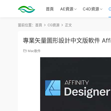
首頁
AE資源
C4D資源
當前位置：
首頁
CG資源
正文
專業矢量圖形設計中文版軟件 Affinity D
Mac軟件