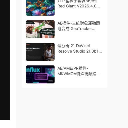
紅巨星粒子套裝AE插件
Red Giant V2026.4.0
Win 中文版/英文版 集成
了Trapcode + Magic
Bullet + VFX Suit
AE插件-三維對象運動跟
蹤合成 GeoTracker
2026.1.0 Win
達芬奇 21 DaVinci
Resolve Studio 21.0b1
測試版Win/Mac
AE/AME/PR插件-
MKV/MOV特殊視頻編碼
格式素材直接導入
Aescript Influx V1.6.1
Win/Mac