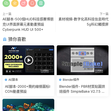
上一篇
下一篇
AE腳本-500個HUD科技感賽博朋
素材視頻-數字化高科技信息時代
克UI界面屏幕元素動畫預設
5g科幻觸摸屏
Cyberpunk HUD UI 500+
猜你喜歡
AE腳本
Blender插件
AE腳本-2000+簡約線條圖标I
Blender插件- PBR材質貼圖烘
CON動畫預設
焙插件 SimpleBake V2.7.5 –
Simple Pbr And Other Bakin
g In Blender