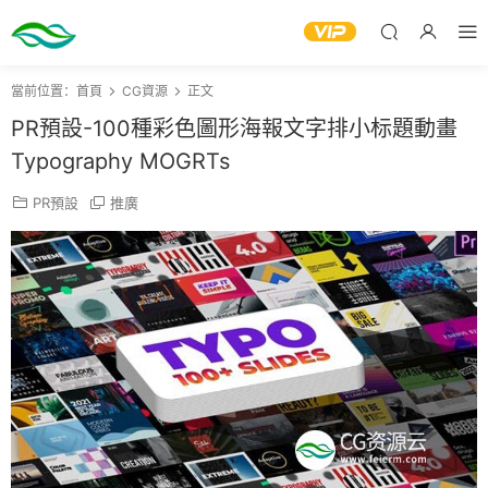
當前位置：
首頁
CG資源
正文
PR預設-100種彩色圖形海報文字排小标題動畫
Typography MOGRTs
PR預設
推廣