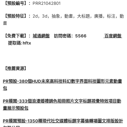
【預設編号】：
PRR21042801
【預設特征】：
2d，3d，抽象，動畫，大标題，廣播，标注，動
畫
【免費下載】：
城通網盤
訪問密碼：5566
百度網盤
提取碼: hftx
【推薦資源】
PR預設-380個HUD未來高科技科幻數字界面科技圖形元素動畫
包
PR模闆-333個浪漫婚禮調色相冊照片文字标題視覺特效項目動
畫展示預設包
PR模闆預設-1350種現代社交媒體标題字幕條轉場圖文排版設計