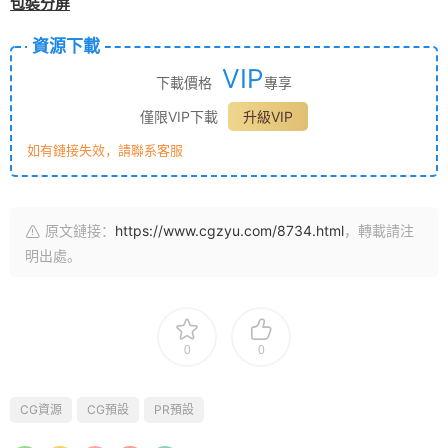
包裝分屏
資源下載
VIP
下載價格
專享
僅限VIP下載
升級VIP
如有鏈接失效，請聯系客服
原文鏈接：
https://www.cgzyu.com/8734.html
，轉載請注
明出處。
0
0
CG資源
CG預設
PR預設