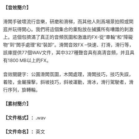
【音效簡介】
滑闆手破壞流行音樂，研磨和滑梯，而其他人則爲場景拍照或閑
逛并玩得開心。我們将這個集合的重點放在捕獲所有嘈雜的刺激
上。這個包擠滿了真正的音頻氛圍和激進的FX-從“車輪”和“障礙
物”到“闆手處理”和“裝卸”。滑闆音效FX –快速、打滑，滑行等，
該庫提供77個WAV文件，其中327種聲音具有高清音頻，并且具
有1800 MB以上的FX。
音效關鍵字：公園滑闆氛圍，木闆處理，滑闆技巧，技巧失誤，
着陸，金屬撞擊，斜坡技巧，斜坡運動，滑冰，滑行駕駛者，滑
行序列，旋轉輪。
【素材簡介】
【文件格式】：.
wav
【文件命名】：
英文