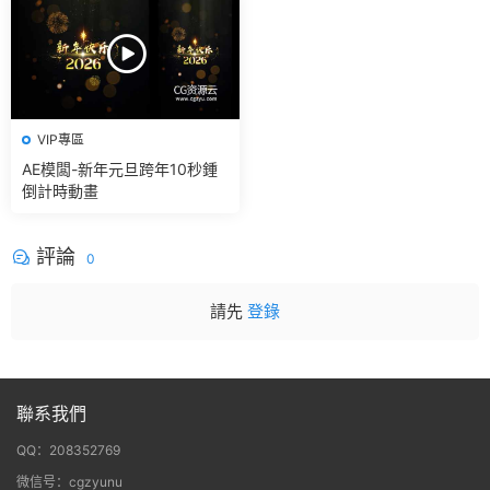
VIP專區
AE模闆-新年元旦跨年10秒鍾
倒計時動畫
評論
0
請先
登錄
聯系我們
QQ：208352769
微信号：cgzyunu