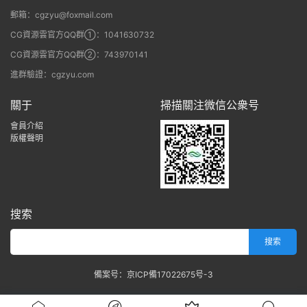
郵箱：cgzyu@foxmail.com
CG資源雲官方QQ群①：1041630732
CG資源雲官方QQ群②：743970141
進群驗證：cgzyu.com
關于
掃描關注微信公衆号
會員介紹
版權聲明
搜索
備案号：京ICP備17022675号-3