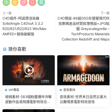
上一篇
下一篇
C4D插件-阿諾德渲染器
C4D預設-86組GSG灰猩猩現代科
SolidAngle C4DtoA 3.3.2
技數碼産品材質紋理預設+JPG貼
R20/R21/R22/R23 Win/Mac
圖 Greyscalegorilla –
AMPED+替換破解版
TechProducts Materials
Collection Redshift and Maps
猜你喜歡
VIP專區
音效素材
視頻素材-383個粉塵爆炸沖擊
音效素材-世界末日自然災害大
波動作血液飛濺電影特效合成
災難場景電影特效音效
素材