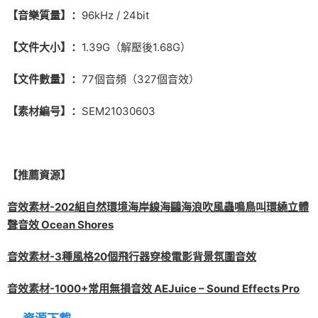
【音樂質量】：
96kHz / 24bit
【文件大小】：
1.39G（解壓後1.68G）
【文件數量】：
77個音頻（327個音效）
【素材編号】：
SEM21030603
【推薦資源】
音效素材-202組自然環境海岸線海鷗海浪吹風蟲鳴鳥叫環繞立體
聲音效 Ocean Shores
音效素材-3種風格20個飛行器穿梭電影背景氛圍音效
音效素材-1000+常用無損音效 AEJuice – Sound Effects Pro