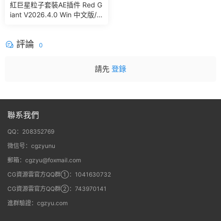
紅巨星粒子套裝AE插件 Red G
iant V2026.4.0 Win 中文版/
英文版 集成了Trapcode + Ma
gic Bullet + VFX Suit
評論
0
請先
登錄
聯系我們
QQ：208352769
微信号：cgzyunu
郵箱：cgzyu@foxmail.com
CG資源雲官方QQ群①：1041630732
CG資源雲官方QQ群②：743970141
進群驗證：cgzyu.com