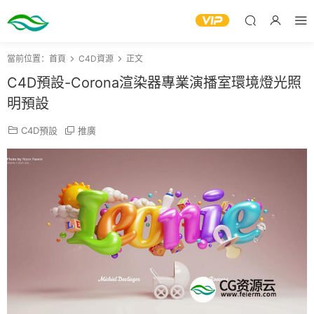
當前位置：
首頁
C4D資源
正文
C4D預設-Corona渲染器專業演播室環境燈光照
明預設
C4D預設
推廣