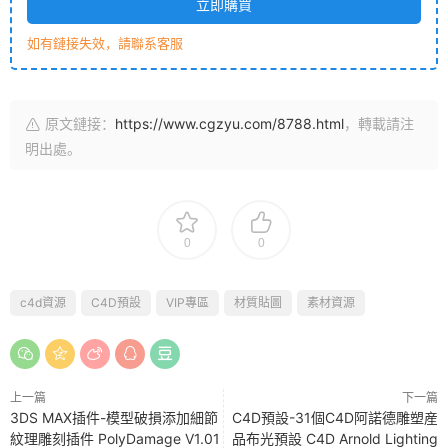
立即購買
如有鏈接失效，請聯系客服
原文鏈接：
https://www.cgzyu.com/8788.html
，轉載請注
明出處。
0
0
c4d資源
C4D預設
VIP專區
材質貼圖
素材資源
上一篇
下一篇
3DS MAX插件-模型破損添加細節
C4D預設-31個C4D阿諾德雕塑産
紋理雕刻插件 PolyDamage V1.01
品布光預設 C4D Arnold Lighting