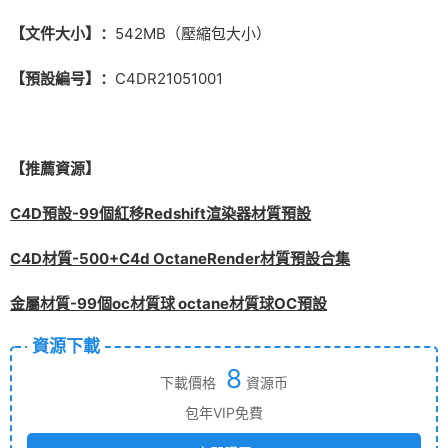
【文件大小】：
542MB（壓縮包大小）
【預設編号】：
C4DR21051001
【推薦資源】
C4D預設-99個紅移Redshift渲染器材質預設
C4D材質-500+C4d OctaneRender材質預設合集
金屬材質-99個oc材質球 octane材質球OC預設
資源下載
8
下載價格
資源币
包年VIP免費