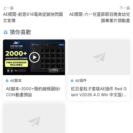
上一篇
下一篇
AE模闆-創意618電商促銷快閃圖
AE模闆-六一兒童節節目晚會幼兒
文宣傳
園畢業片頭動畫
猜你喜歡
AE腳本
AE插件
AE腳本-2000+簡約線條圖标I
紅巨星粒子套裝AE插件 Red G
CON動畫預設
iant V2026.4.0 Win 中文版/
英文版 集成了Trapcode + Ma
gic Bullet + VFX Suit