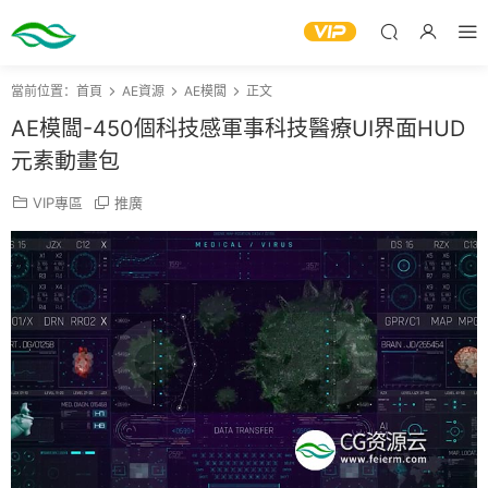
當前位置：
首頁
AE資源
AE模闆
正文
AE模闆-450個科技感軍事科技醫療UI界面HUD
元素動畫包
VIP專區
推廣