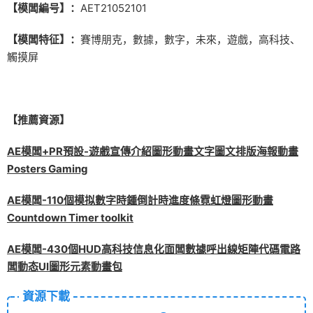
【模闆編号】：
AET21052101
【模闆特征】：
賽博朋克，數據，數字，未來，遊戲，高科技、
觸摸屏
【推薦資源】
AE模闆+PR預設-遊戲宣傳介紹圖形動畫文字圖文排版海報動畫
Posters Gaming
AE模闆-110個模拟數字時鍾倒計時進度條霓虹燈圖形動畫
Countdown Timer toolkit
AE模闆-430個HUD高科技信息化面闆數據呼出線矩陣代碼電路
闆動态UI圖形元素動畫包
資源下載