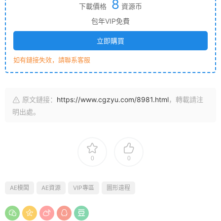
8
下載價格
資源币
包年VIP免費
立即購買
如有鏈接失效，請聯系客服
原文鏈接：
https://www.cgzyu.com/8981.html
，轉載請注
明出處。
0
0
AE模闆
AE資源
VIP專區
圖形遠程