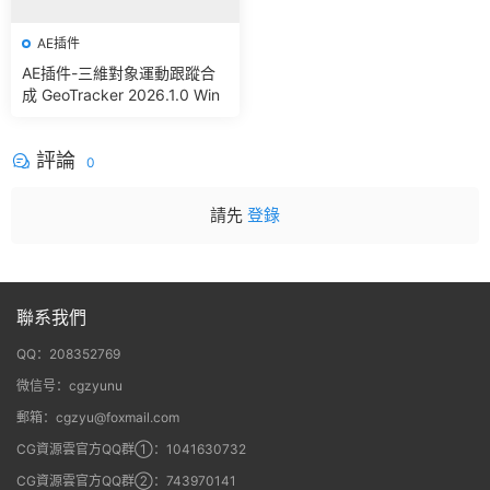
AE插件
AE插件-三維對象運動跟蹤合
成 GeoTracker 2026.1.0 Win
評論
0
請先
登錄
聯系我們
QQ：208352769
微信号：cgzyunu
郵箱：cgzyu@foxmail.com
CG資源雲官方QQ群①：1041630732
CG資源雲官方QQ群②：743970141