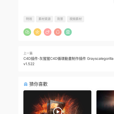
特效
素材資源
背景
視頻素材
上一篇
C4D插件-灰猩猩C4D循環動畫制作插件 Grayscalegorilla – 
v1.522
猜你喜歡