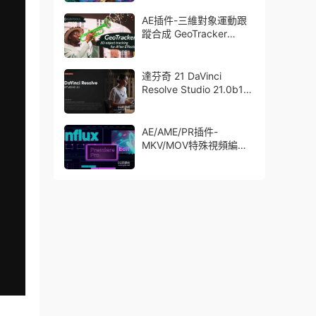
了Trapcode + Magic
Bullet + VFX Suit
AE插件-三維對象運動跟
蹤合成 GeoTracker
2026.1.0 Win
達芬奇 21 DaVinci
Resolve Studio 21.0b1
測試版Win/Mac
AE/AME/PR插件-
MKV/MOV特殊視頻編碼
格式素材直接導入
Aescript Influx V1.6.1
Win/Mac