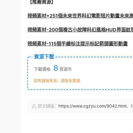
【推薦資源】
視頻素材+251個未來世界科幻電影短片動畫未來
視頻素材-200個複古小故障科幻風格HUD界面紋理圖形視
視頻素材-115個手繪标注提示标記箭頭圖形動畫
資源下載
8
下載價格
資源币
如有鏈接失效，請聯系客服
原文鏈接：
https://www.cgzyu.com/9042.html
，