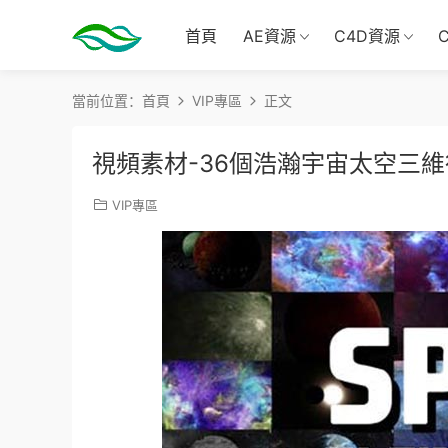
首頁
AE資源
C4D資源
當前位置：
首頁
VIP專區
正文
視頻素材-36個浩瀚宇宙太空三維行星隕
VIP專區