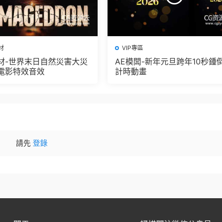
材
VIP專區
材-世界末日自然災害大災
AE模闆-新年元旦跨年10秒鍾
電影特效音效
計時動畫
請先
登錄