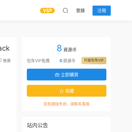
登錄
注冊
8
ck
資源币
推廣
包年VIP免費
0
資源币
升級包年VIP
立即購買
收藏
如有鏈接失效，請聯系客服
站内公告