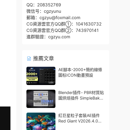
QQ：208352769
微信号：cgzyunu
郵箱：cgzyu@foxmail.com
CG資源雲官方QQ群①：1041630732
CG資源雲官方QQ群②：743970141
進群驗證：cgzyu.com
推薦文章
AE腳本-2000+簡約線條
圖标ICON動畫預設
Blender插件- PBR材質貼
圖烘焙插件 SimpleBake
V2.7.5 – Simple Pbr And
Other Baking In Blender
紅巨星粒子套裝AE插件
Red Giant V2026.4.0
Win 中文版/英文版 集成