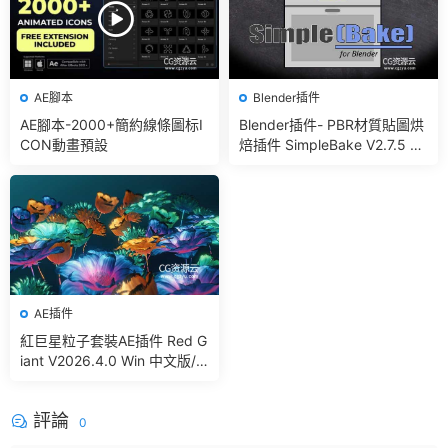
AE腳本
Blender插件
AE腳本-2000+簡約線條圖标I
Blender插件- PBR材質貼圖烘
CON動畫預設
焙插件 SimpleBake V2.7.5 –
Simple Pbr And Other Bakin
g In Blender
AE插件
紅巨星粒子套裝AE插件 Red G
iant V2026.4.0 Win 中文版/
英文版 集成了Trapcode + Ma
gic Bullet + VFX Suit
評論
0