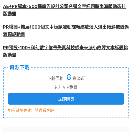
AE+PR腳本-500種廣告設計公司名稱文字标題時尚海報動态排
版動畫
PR模闆+擴展1000個文本标題運動旋轉縮放淡入淡出傾斜無縫過
渡預設動畫
PR預設-100+科幻數字信号失真科技感未來派小故障文本标題排
版動畫
資源下載
8
下載價格
資源币
包年VIP免費
立即購買
如有鏈接失效，請聯系客服