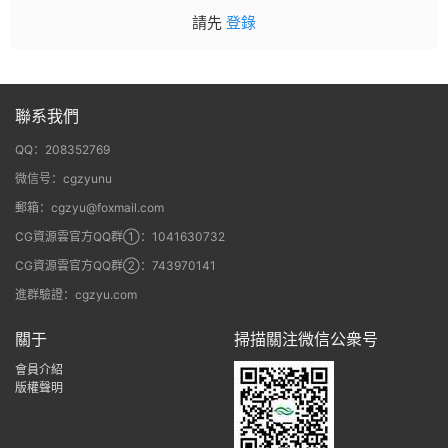
請先
登錄
聯系我們
QQ：208352769
微信号：cgzyunu
郵箱：cgzyu@foxmail.com
CG資源雲官方QQ群①：1041630732
CG資源雲官方QQ群②：743970141
進群驗證：cgzyu.com
關于
掃描關注微信公衆号
會員介紹
版權聲明