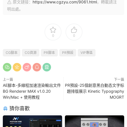
原文鏈接：
https://www.cgzyu.com/9061.html
，轉載請注
明出處。
0
0
CG腳本
CG資源
PR腳本
PR預設
VIP專區
上一篇
下一篇
AE腳本-多線程加速渲染輸出文件
PR預設-25個創意黑白動态文字标
BG Renderer MAX v1.0.20
題排版展示 Kinetic Typography
Win/Mac + 使用教程
MOGRT
猜你喜歡