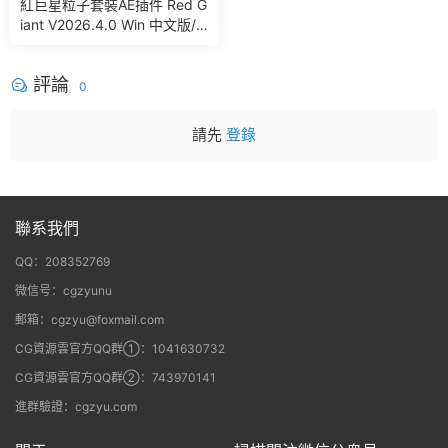
紅巨星粒子套裝AE插件 Red G
iant V2026.4.0 Win 中文版/
英文版 集成了Trapcode + Ma
gic Bullet + VFX Suit
評論
0
請先
登錄
聯系我們
QQ：208352769
微信号：cgzyunu
郵箱：cgzyu@foxmail.com
CG資源雲官方QQ群①：1041630732
CG資源雲官方QQ群②：743970141
進群驗證：cgzyu.com