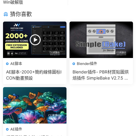
Win破解版
猜你喜歡
AE腳本
Blender插件
AE腳本-2000+簡約線條圖标I
Blender插件- PBR材質貼圖烘
CON動畫預設
焙插件 SimpleBake V2.7.5 –
Simple Pbr And Other Bakin
g In Blender
AE插件