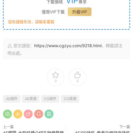
VIP
下載價格
專享
僅限VIP下載
升級VIP
如有鏈接失效，請聯系客服
原文鏈接：
https://www.cgzyu.com/9218.html
，轉載請注
明出處。
0
0
AE插件
AE資源
CG插件
CG資源
上一篇
下一篇
AE模闆-大腦結構介紹生物學醫學
AE/PR插件-像素拉伸扭曲插件