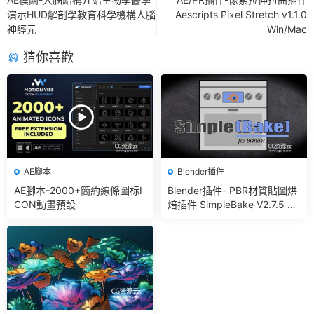
演示HUD解剖學教育科學機構人腦
Aescripts Pixel Stretch v1.1.0
神經元
Win/Mac
猜你喜歡
AE腳本
Blender插件
AE腳本-2000+簡約線條圖标I
Blender插件- PBR材質貼圖烘
CON動畫預設
焙插件 SimpleBake V2.7.5 –
Simple Pbr And Other Bakin
g In Blender