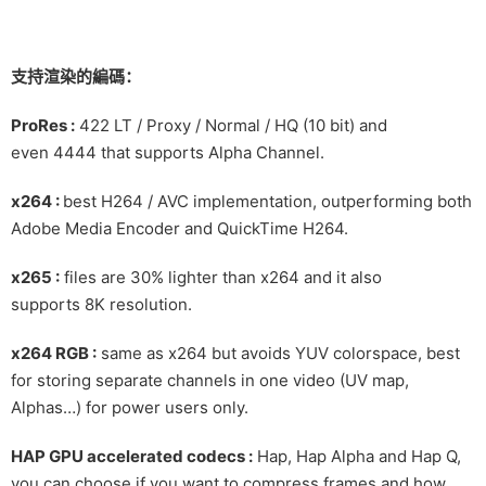
支持渲染的編碼：
ProRes :
422 LT / Proxy / Normal / HQ (10 bit) and
even 4444 that supports Alpha Channel.
x264 :
best H264 / AVC implementation, outperforming both
Adobe Media Encoder and QuickTime H264.
x265 :
files are 30% lighter than x264 and it also
supports 8K resolution.
x264 RGB :
same as x264 but avoids YUV colorspace, best
for storing separate channels in one video (UV map,
Alphas…) for power users only.
HAP GPU accelerated codecs :
Hap, Hap Alpha and Hap Q,
you can choose if you want to compress frames and how