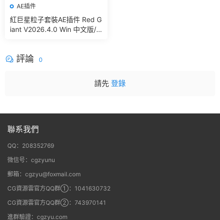
AE插件
紅巨星粒子套裝AE插件 Red G
iant V2026.4.0 Win 中文版/
英文版 集成了Trapcode + Ma
gic Bullet + VFX Suit
評論
0
請先
登錄
聯系我們
QQ：208352769
微信号：cgzyunu
郵箱：cgzyu@foxmail.com
CG資源雲官方QQ群①：1041630732
CG資源雲官方QQ群②：743970141
進群驗證：cgzyu.com