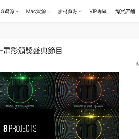
CG資源
Mac資源
素材資源
VIP專區
淘寶店鋪
十電影頒獎盛典節目