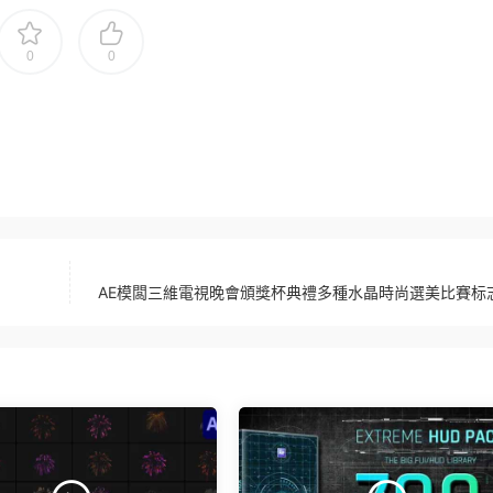
0
0
AE模闆三維電視晚會頒獎杯典禮多種水晶時尚選美比賽标