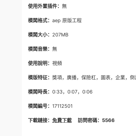
使用外置插件：
無
模闆格式：
aep 原版工程
模闆大小：
207MB
模闆音樂：
無
使用說明：
視頻
模版特征：
獎項，廣播，保險杠，圖表，企業，倒
模闆時長：
0:33，0:07，0:06
模闆編号：
17112501
下載鏈接：
免費下載
訪問密碼：5566