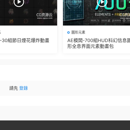
區
圖形元素
闆-30組節日煙花爆炸動畫
AE模闆-700組HUD科幻信息
形全息界面元素動畫包
請先
登錄