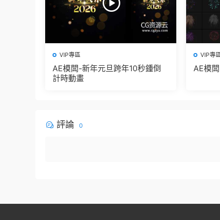
VIP專區
VIP專
AE模闆-新年元旦跨年10秒鍾倒
AE模
計時動畫
評論
0