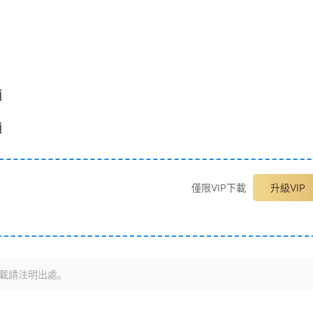
頻
頻
僅限VIP下載
升級VIP
載請注明出處。