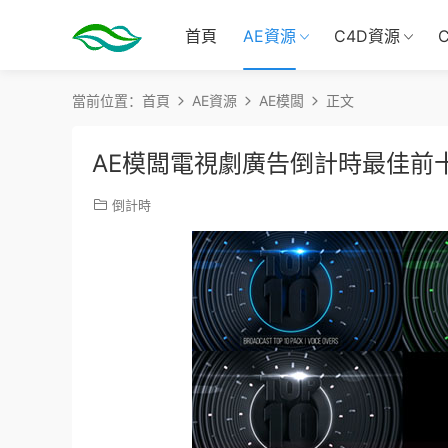
首頁
AE資源
C4D資源
當前位置：
首頁
AE資源
AE模闆
正文
AE模闆電視劇廣告倒計時最佳前
倒計時