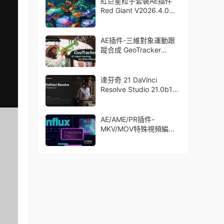
紅巨星粒子套裝AE插件
Red Giant V2026.4.0
Win 中文版/英文版 集成
了Trapcode + Magic
Bullet + VFX Suit
AE插件-三維對象運動跟
蹤合成 GeoTracker
2026.1.0 Win
達芬奇 21 DaVinci
Resolve Studio 21.0b1
測試版Win/Mac
AE/AME/PR插件-
MKV/MOV特殊視頻編碼
格式素材直接導入
Aescript Influx V1.6.1
Win/Mac