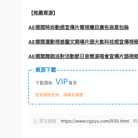
【推薦資源】
AE模闆時尚動感宣傳片電視欄目廣告商業包裝
AE模闆運動視差圖文開場片頭大氣科技感宣傳視
AE模闆舞蹈派對活動節日音樂演唱會宣傳片頭視
資源下載
VIP
下載價格
專享
如有鏈接失效，請聯系客服
原文鏈接：
https://www.cgzyu.com/935.html
，轉