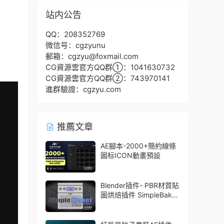
站内公告
QQ：208352769
微信号：cgzyunu
郵箱：cgzyu@foxmail.com
CG資源雲官方QQ群①：1041630732
CG資源雲官方QQ群②：743970141
進群驗證：cgzyu.com
推薦文章
AE腳本-2000+簡約線條
圖标ICON動畫預設
Blender插件- PBR材質貼
圖烘焙插件 SimpleBake
V2.7.5 – Simple Pbr And
Other Baking In Blender