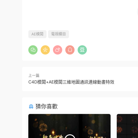
AE模闆
電視欄目
上一篇
C4D模闆+AE模闆三維地圖通訊連線動畫特效
猜你喜歡