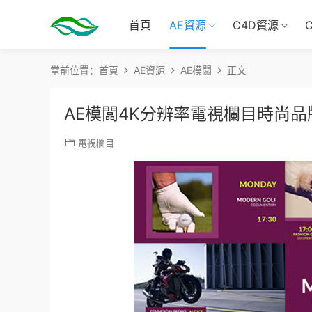
首頁
AE資源
C4D資源
當前位置：
首頁
AE資源
AE模闆
正文
AE模闆4K分辨率電視欄目時尚品
電視欄目