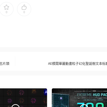
0
0
志片頭
AE模闆華麗動畫粒子幻化聖誕樹文本标