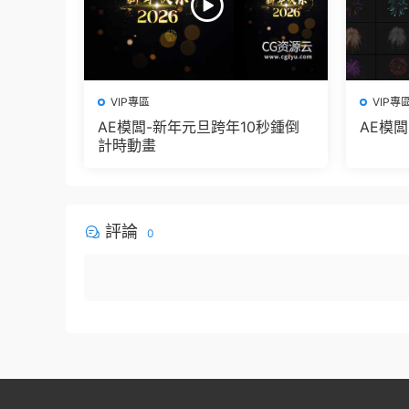
VIP專區
VIP專
AE模闆-新年元旦跨年10秒鍾倒
AE模
計時動畫
評論
0