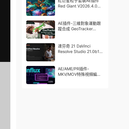
紅巨星粒子套裝AE插件
Red Giant V2026.4.0
Win 中文版/英文版 集成
了Trapcode + Magic
Bullet + VFX Suit
AE插件-三維對象運動跟
蹤合成 GeoTracker
2026.1.0 Win
達芬奇 21 DaVinci
Resolve Studio 21.0b1
測試版Win/Mac
AE/AME/PR插件-
MKV/MOV特殊視頻編碼
格式素材直接導入
Aescript Influx V1.6.1
Win/Mac