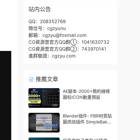
站内公告
QQ：208352769
微信号：cgzyunu
郵箱：cgzyu@foxmail.com
CG資源雲官方QQ群①：1041630732
CG資源雲官方QQ群②：743970141
進群驗證：cgzyu.com
推薦文章
AE腳本-2000+簡約線條
圖标ICON動畫預設
Blender插件- PBR材質貼
圖烘焙插件 SimpleBake
V2.7.5 – Simple Pbr And
Other Baking In Blender