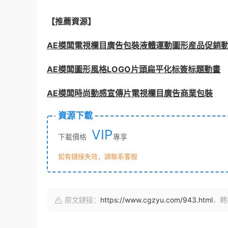
【推薦資源】
AE模闆電視欄目廣告包裝液體運動圖形産品促銷
AE模闆圖形風格LOGO片頭扁平化标簽标題動畫
AE模闆時尚動感宣傳片電視欄目廣告商業包裝
資源下載
VIP
下載價格
專享
如有鏈接失效，請聯系客服
原文鏈接：
https://www.cgzyu.com/943.html
，轉