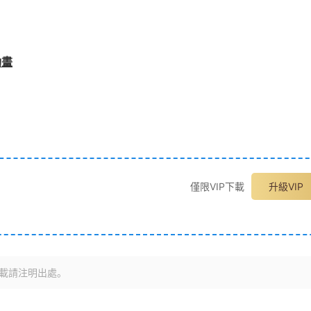
動畫
僅限VIP下載
升級VIP
載請注明出處。