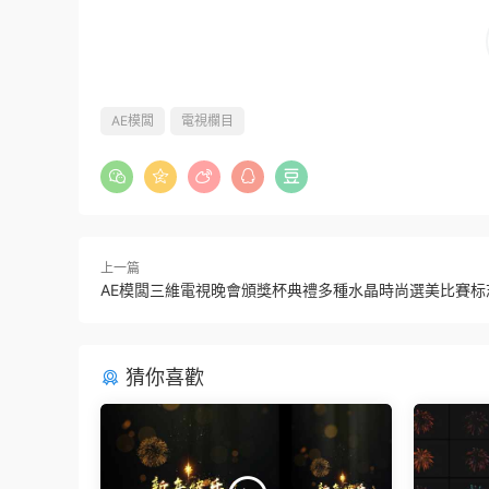
AE模闆
電視欄目
上一篇
AE模闆三維電視晚會頒獎杯典禮多種水晶時尚選美比賽标
猜你喜歡