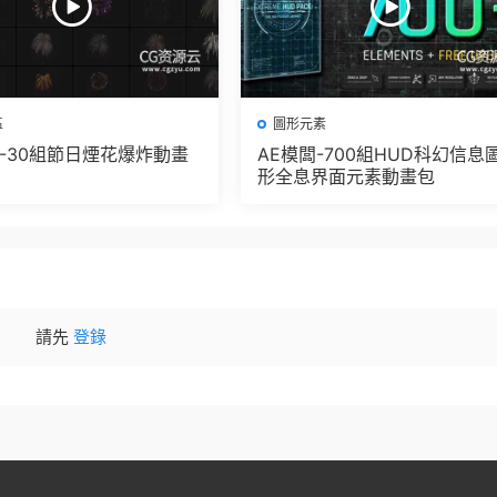
區
圖形元素
闆-30組節日煙花爆炸動畫
AE模闆-700組HUD科幻信息
形全息界面元素動畫包
請先
登錄