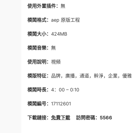
使用外置插件：
無
模闆格式：
aep 原版工程
模闆大小：
424MB
模闆音樂：
無
使用說明：
視頻
模版特征：
品牌，廣播，通道，幹淨，企業，優雅
模闆時長：
4：00 – 0:10
模闆編号：
17112601
下載鏈接：
免費下載
訪問密碼：5566