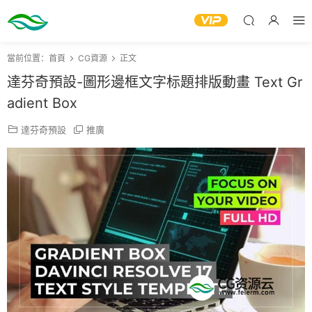
當前位置：
首頁
CG資源
正文
達芬奇預設-圖形邊框文字标題排版動畫 Text Gr
adient Box
達芬奇預設
推廣