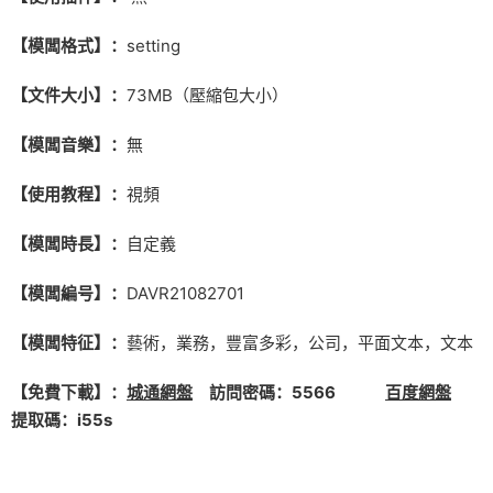
【模闆格式】：
setting
【文件大小】：
73MB（壓縮包大小）
【模闆音樂】：
無
【使用教程】：
視頻
【模闆時長】：
自定義
【模闆編号】：
DAVR21082701
【模闆特征】：
藝術，業務，豐富多彩，公司，平面文本，文本
【免費下載】：
城通網盤
訪問密碼：5566
百度網盤
提取碼：i55s