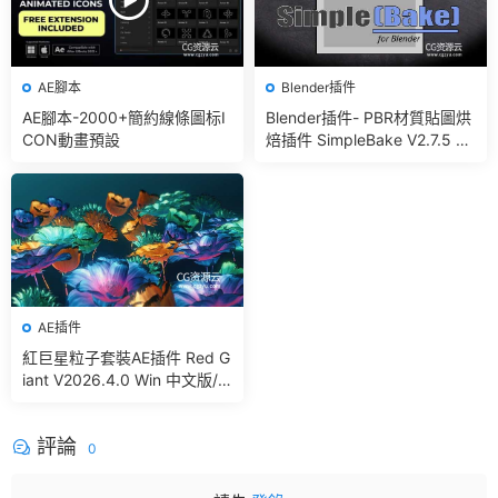
AE腳本
Blender插件
AE腳本-2000+簡約線條圖标I
Blender插件- PBR材質貼圖烘
CON動畫預設
焙插件 SimpleBake V2.7.5 –
Simple Pbr And Other Bakin
g In Blender
AE插件
紅巨星粒子套裝AE插件 Red G
iant V2026.4.0 Win 中文版/
英文版 集成了Trapcode + Ma
gic Bullet + VFX Suit
評論
0