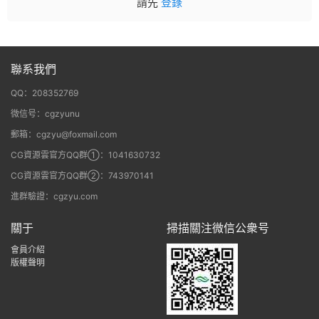
請先
登錄
聯系我們
QQ：208352769
微信号：cgzyunu
郵箱：cgzyu@foxmail.com
CG資源雲官方QQ群①：1041630732
CG資源雲官方QQ群②：743970141
進群驗證：cgzyu.com
關于
掃描關注微信公衆号
會員介紹
版權聲明