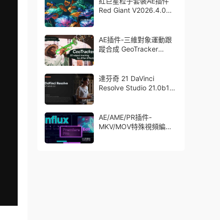
紅巨星粒子套裝AE插件
Red Giant V2026.4.0
Win 中文版/英文版 集成
了Trapcode + Magic
Bullet + VFX Suit
AE插件-三維對象運動跟
蹤合成 GeoTracker
2026.1.0 Win
達芬奇 21 DaVinci
Resolve Studio 21.0b1
測試版Win/Mac
AE/AME/PR插件-
MKV/MOV特殊視頻編碼
格式素材直接導入
Aescript Influx V1.6.1
Win/Mac