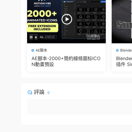
AE腳本
Blend
AE腳本-2000+簡約線條圖标ICO
Blen
N動畫預設
插件 Sim
e Pbr 
der
評論
0