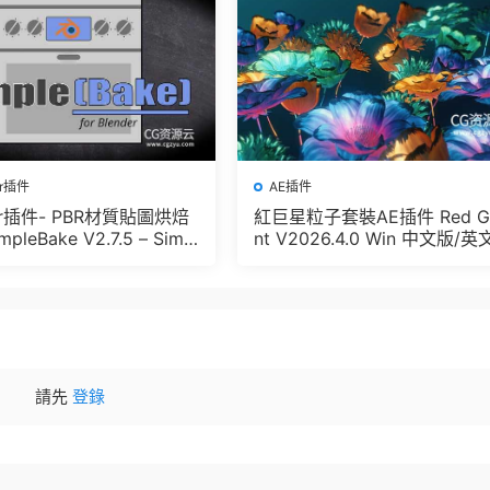
er插件
AE插件
der插件- PBR材質貼圖烘焙
紅巨星粒子套裝AE插件 Red G
pleBake V2.7.5 – Simpl
nt V2026.4.0 Win 中文版/英
And Other Baking In Blen
版 集成了Trapcode + Magic 
let + VFX Suit
請先
登錄