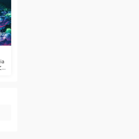
ia
文
Bul