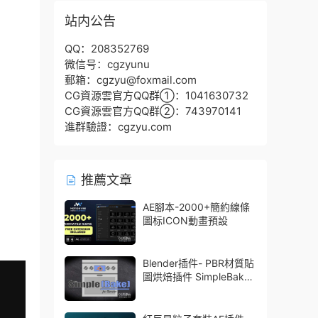
站内公告
QQ：208352769
微信号：cgzyunu
郵箱：cgzyu@foxmail.com
CG資源雲官方QQ群①：1041630732
CG資源雲官方QQ群②：743970141
進群驗證：cgzyu.com
推薦文章
AE腳本-2000+簡約線條
圖标ICON動畫預設
Blender插件- PBR材質貼
圖烘焙插件 SimpleBake
V2.7.5 – Simple Pbr And
Other Baking In Blender