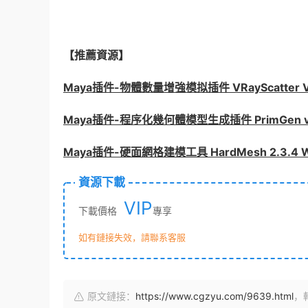
【推薦資源】
Maya插件-物體數量增強模拟插件 VRayScatter V4
Maya插件-程序化幾何體模型生成插件 PrimGen v2.0
Maya插件-硬面網格建模工具 HardMesh 2.3.4
資源下載
VIP
下載價格
專享
如有鏈接失效，請聯系客服
原文鏈接：
https://www.cgzyu.com/9639.html
，