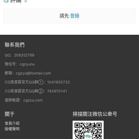
評論
0
請先
登錄
聯系我們
QQ：208352769
微信号：cgzyunu
郵箱：cgzyu@foxmail.com
CG資源雲官方QQ群①：1041630732
CG資源雲官方QQ群②：743970141
進群驗證：cgzyu.com
關于
掃描關注微信公衆号
會員介紹
版權聲明