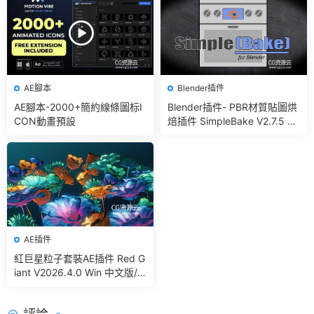
AE腳本
Blender插件
AE腳本-2000+簡約線條圖标I
Blender插件- PBR材質貼圖烘
CON動畫預設
焙插件 SimpleBake V2.7.5 –
Simple Pbr And Other Bakin
g In Blender
AE插件
紅巨星粒子套裝AE插件 Red G
iant V2026.4.0 Win 中文版/
英文版 集成了Trapcode + Ma
gic Bullet + VFX Suit