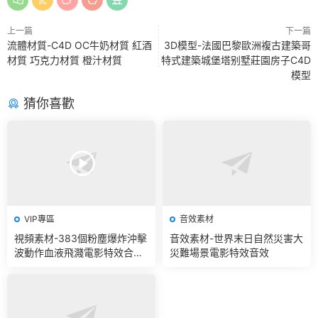
上一篇
下一篇
流體材質-C4D OC牛奶材質 紅酒
3D模型-法國巴黎歐洲複古建築哥
材質 巧克力材質 橙汁材質
特式建築城堡塔别墅莊園房子C4D
模型
猜你喜歡
VIP專區
音效素材
視頻素材-383個粉塵爆炸沖擊
音效素材-世界末日自然災害大
波動作血液飛濺電影特效合成
災難場景電影特效音效
素材