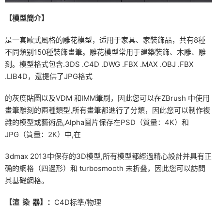
【模型簡介】
是一套歐式風格的雕花模型，适用于家具、家裝飾品，共有8種
不同類别150種裝飾畫筆。雕花模型常用于建築裝飾、木雕、雕
刻。模型格式包含.3DS .C4D .DWG .FBX .MAX .OBJ .FBX
.LIB4D，還提供了JPG格式
的灰度貼圖以及VDM 和IMM筆刷，因此您可以在ZBrush 中使用
畫筆雕刻的兩種類型,所有畫筆都進行了分類，因此您可以制作複
雜的模型或藝術品,Alpha圖片保存在PSD（質量：4K）和
JPG（質量：2K）中,在
3dmax 2013中保存的3D模型,所有模型都經過精心設計并具有正
确的網格（四邊形）和 turbosmooth 未折叠，因此您可以訪問
其基礎網格。
【渲 染 器】：
C4D标準/物理