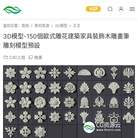
當前位置：
首頁
素材資源
3D模型
正文
3D模型-150個歐式雕花建築家具裝飾木雕畫筆
雕刻模型預設
C4D工程
推廣