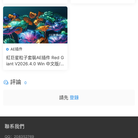
Simple Pbr And Other Bakin
g In Blender
AE插件
紅巨星粒子套裝AE插件 Red G
iant V2026.4.0 Win 中文版/
英文版 集成了Trapcode + Ma
gic Bullet + VFX Suit
評論
0
請先
登錄
聯系我們
QQ：208352769