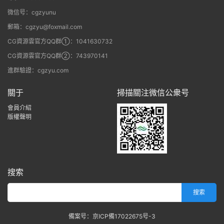
微信号：cgzyunu
郵箱：cgzyu@foxmail.com
CG資源雲官方QQ群①：1041630732
CG資源雲官方QQ群②：743970141
進群驗證：cgzyu.com
關于
掃描關注微信公衆号
會員介紹
版權聲明
搜索
備案号：京ICP備17022675号-3