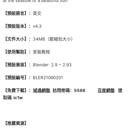
at the seaside or a beautiful sun
【預設語言】：
英文
【預設版本】：
v4.3
【文件大小】：
34MB（壓縮包大小）
【使用幫助】：
安裝教程
【預設兼容】：
Blender 2.9 ~ 2.93
【預設編号】：
BLER21090201
【免費下載】：
城通網盤
訪問密碼：5566
百度網盤
提
取碼: ic1w
【推薦資源】