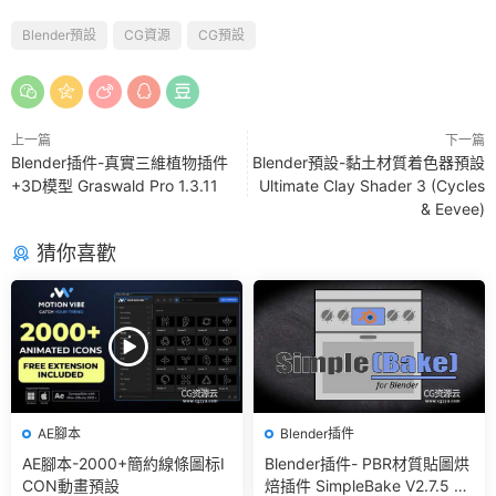
Blender預設
CG資源
CG預設
上一篇
下一篇
Blender插件-真實三維植物插件
Blender預設-黏土材質着色器預設
+3D模型 Graswald Pro 1.3.11
Ultimate Clay Shader 3 (Cycles
& Eevee)
猜你喜歡
AE腳本
Blender插件
AE腳本-2000+簡約線條圖标I
Blender插件- PBR材質貼圖烘
CON動畫預設
焙插件 SimpleBake V2.7.5 –