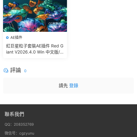
AE插件
紅巨星粒子套裝AE插件 Red G
iant V2026.4.0 Win 中文版/
英文版 集成了Trapcode + Ma
gic Bullet + VFX Suit
評論
0
請先
登錄
聯系我們
QQ：208352769
微信号：cgzyunu