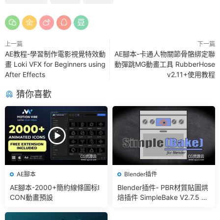
上一篇
下一篇
AE教程-學習制作電影視覺特效動
AE腳本-卡通人物關節骨骼綁定聯
畫 Loki VFX for Beginners using
動彈跳MG動畫工具 RubberHose
After Effects
v2.11+使用教程
猜你喜歡
AE腳本
Blender插件
AE腳本-2000+簡約線條圖标I
Blender插件- PBR材質貼圖烘
CON動畫預設
焙插件 SimpleBake V2.7.5 –
Simple Pbr And Other Bakin
g In Blender