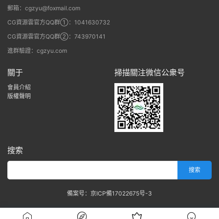
郵箱：cgzyu@foxmail.com
CG資源雲官方QQ群①：1041630732
CG資源雲官方QQ群②：743970141
進群驗證：cgzyu.com
關于
掃描關注微信公衆号
會員介紹
版權聲明
搜索
備案号：京ICP備17022675号-3