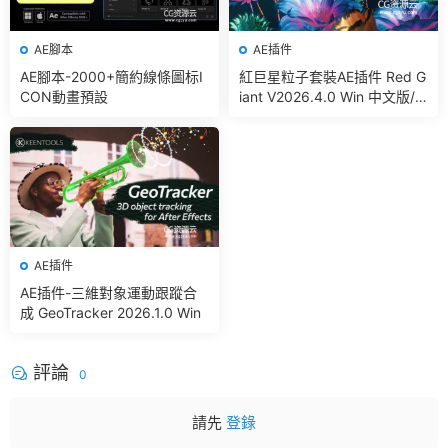
AE腳本
AE插件
AE腳本-2000+簡約線條圖标I
紅巨星粒子套裝AE插件 Red G
CON動畫預設
iant V2026.4.0 Win 中文版/
英文版 集成了Trapcode + Ma
gic Bullet + VFX Suit
AE插件
AE插件-三維對象運動跟蹤合
成 GeoTracker 2026.1.0 Win
評論
0
請先
登錄