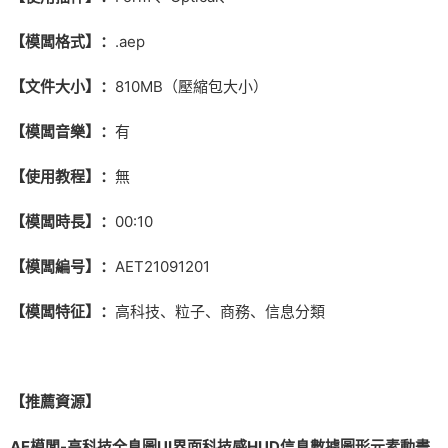
【模闆格式】：
.aep
【文件大小】：
810MB（壓縮包大小）
【模闆音樂】：
有
【使用教程】：
無
【模闆時長】：
00:10
【模闆編号】：
AET21091201
【模闆特征】：
高科技、粒子、商務、信息分類
【推薦資源】
AE模闆-高科技全息圖UI界面科技感HUD信息數據圖形元素動畫