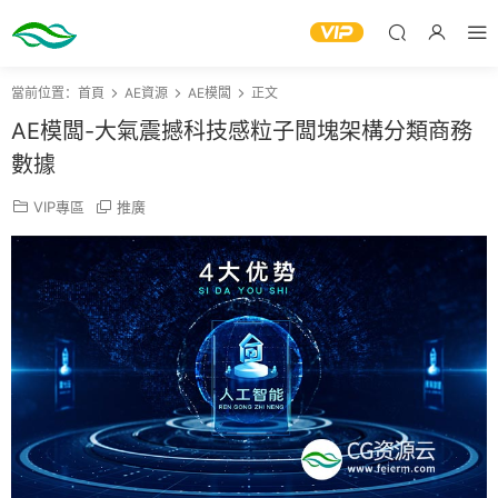
當前位置：
首頁
AE資源
AE模闆
正文
AE模闆-大氣震撼科技感粒子闆塊架構分類商務
數據
VIP專區
推廣