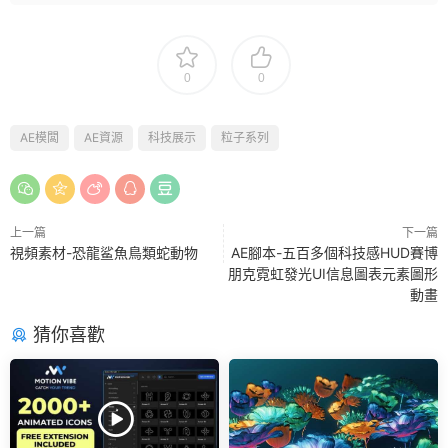
0
0
AE模闆
AE資源
科技展示
粒子系列
上一篇
下一篇
視頻素材-恐龍鲨魚鳥類蛇動物
AE腳本-五百多個科技感HUD賽博
朋克霓虹發光UI信息圖表元素圖形
動畫
猜你喜歡