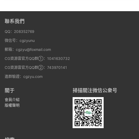
聯系我們
QQ：208352769
微信号：cgzyunu
郵箱：cgzyu@foxmail.com
CG資源雲官方QQ群①：1041630732
CG資源雲官方QQ群②：743970141
進群驗證：cgzyu.com
關于
掃描關注微信公衆号
會員介紹
版權聲明