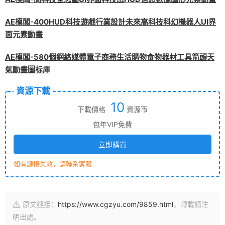
AE模闆-400HUD科技遊戲行業設計未來高科技科幻機器人UI界
面元素動畫
AE模闆-580個網絡媒體電子商務生活購物食物器材工具箭頭天
氣動畫圖标庫
資源下載
10
下載價格
資源币
包年VIP免費
立即購買
如有鏈接失效，請聯系客服
原文鏈接：
https://www.cgzyu.com/9859.html
，轉載請注
明出處。